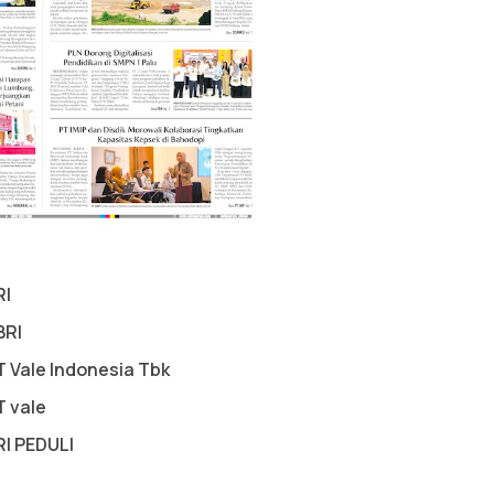
RI
BRI
T Vale Indonesia Tbk
T vale
RI PEDULI