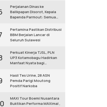
Perjalanan Dinas ke
6
Balikpapan Disorot, Kepala
Bapenda Parmout: Semua
yang Ikut Adalah Pegawai
Pertamina Pastikan Distribusi
7
BBM Berjalan Lancar di
Seluruh Sulawesi
Perkuat Kinerja TJSL, PLN
8
UP3 Kotamobagu Hadirkan
Manfaat Nyata bagi
Masyarakat
Hasil Tes Urine, 28 ASN
9
Pemda Parigi Moutong
Positif Narkoba
MAXi Tour Boemi Nusantara
10
Buktikan Performa MAXimal ,