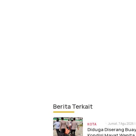
Berita Terkait
Jumat, 7 Agu 2026 |
KOTA
am
Diduga Diserang Buay
PALU
Kondisi Mayat Wanita