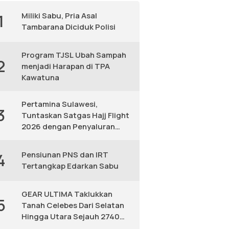
Miliki Sabu, Pria Asal
1
Tambarana Diciduk Polisi
Program TJSL Ubah Sampah
2
menjadi Harapan di TPA
Kawatuna
Pertamina Sulawesi,
3
Tuntaskan Satgas Hajj Flight
2026 dengan Penyaluran
Avtur Andal
Pensiunan PNS dan IRT
4
Tertangkap Edarkan Sabu
GEAR ULTIMA Taklukkan
5
Tanah Celebes Dari Selatan
Hingga Utara Sejauh 2740
KM