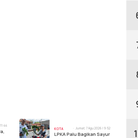
 11:44
Jumat, 7 Agu 2026 | 9:52
KOTA
a,
am
LPKA Palu Bagikan Sayur
PALU