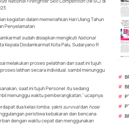
kuti
National Firefighter Skill Competition
(NFSC) di
023.
ian kegiatan dalam memeriahkan Hari Ulang Tahun
an Penyelamatan.
damkarmat sudah disiapkan mengikuti
National
ta Kepala Disdamkarmat Kota Palu, Sudaryano R
ai melakukan proses pelatihan dan saat ini tujuh
roses latihan secara individual, sambil menunggu
#
B
#
B
sanakan, saat ini tujuh Personel itu sedang
 sambil menunggu waktu pemberangkatan,” ucapnya.
#
P
#
P
erdapat dua kelas lomba, yakni
survival
dan
hose
nanggulangan peristiwa kebakaran dan bencana
#
B
korban dengan waktu cepat dan menggunakan