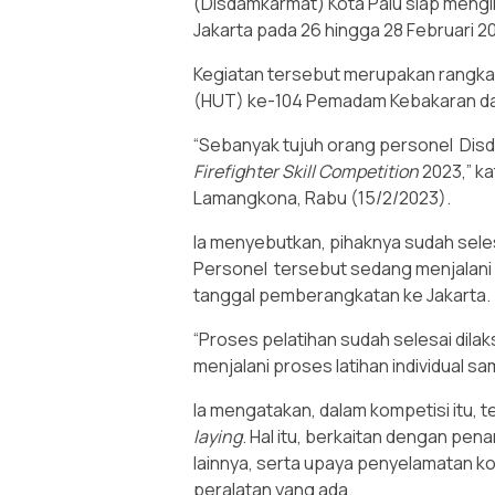
(Disdamkarmat) Kota Palu siap mengi
Jakarta pada 26 hingga 28 Februari 2
Kegiatan tersebut merupakan rangka
(HUT) ke-104 Pemadam Kebakaran d
“Sebanyak tujuh orang personel Dis
Firefighter Skill Competition
2023,” ka
Lamangkona, Rabu (15/2/2023).
Ia menyebutkan, pihaknya sudah seles
Personel tersebut sedang menjalani p
tanggal pemberangkatan ke Jakarta.
“Proses pelatihan sudah selesai dilak
menjalani proses latihan individual
Ia mengatakan, dalam kompetisi itu, t
laying
. Hal itu, berkaitan dengan pe
lainnya, serta upaya penyelamatan 
peralatan yang ada.