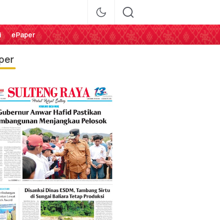
i
ePaper
per