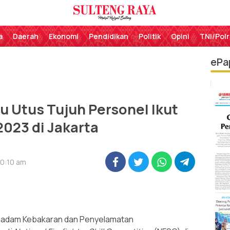
Perekat Rakyat Sulteng
Sulteng Raya
a
Daerah
Ekonomi
Pendidikan
Politik
Opini
TNI/Polr
ePa
 Utus Tujuh Personel Ikut
023 di Jakarta
10:10 am
madam Kebakaran dan Penyelamatan