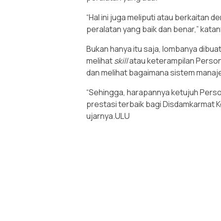
“Hal ini juga meliputi atau berkaitan
peralatan yang baik dan benar,” katan
Bukan hanya itu saja, lombanya dibua
melihat
skill
atau keterampilan Perso
dan melihat bagaimana sistem manaj
“Sehingga, harapannya ketujuh Per
prestasi terbaik bagi Disdamkarmat K
ujarnya.ULU