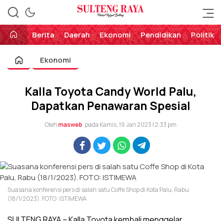
Perekat Rakyat Sulteng
Sulteng Raya
Berita
Daerah
Ekonomi
Pendidikan
Politik
Ekonomi
Kalla Toyota Candy World Palu,
Dapatkan Penawaran Spesial
Oleh
masweb
pada Kamis, 19 Jan 2023 | 2:33 pm
Suasana konferensi pers di salah satu Coffe Shop di Kota Palu, Rabu
(18/1/2023). FOTO: ISTIMEWA
SULTENG RAYA – Kalla Toyota kembali menggelar