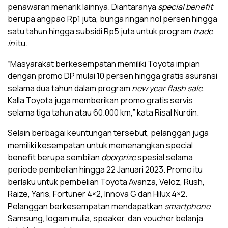
penawaran menarik lainnya. Diantaranya
special benefit
berupa angpao Rp1 juta, bunga ringan nol persen hingga
satu tahun hingga subsidi Rp5 juta untuk program
trade
in
itu.
“Masyarakat berkesempatan memiliki Toyota impian
dengan promo DP mulai 10 persen hingga gratis asuransi
selama dua tahun dalam program
new year flash sale
.
Kalla Toyota juga memberikan promo gratis servis
selama tiga tahun atau 60.000 km,” kata Risal Nurdin.
Selain berbagai keuntungan tersebut, pelanggan juga
memiliki kesempatan untuk memenangkan special
benefit berupa sembilan
doorprize
spesial selama
periode pembelian hingga 22 Januari 2023. Promo itu
berlaku untuk pembelian Toyota Avanza, Veloz, Rush,
Raize, Yaris, Fortuner 4×2, Innova G dan Hilux 4×2.
Pelanggan berkesempatan mendapatkan
smartphone
Samsung, logam mulia, speaker, dan voucher belanja