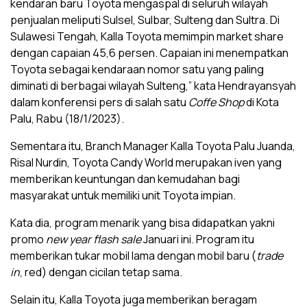
kendaran baru Toyota mengaspal di seluruh wilayah
penjualan meliputi Sulsel, Sulbar, Sulteng dan Sultra. Di
Sulawesi Tengah, Kalla Toyota memimpin market share
dengan capaian 45,6 persen. Capaian ini menempatkan
Toyota sebagai kendaraan nomor satu yang paling
diminati di berbagai wilayah Sulteng,” kata Hendrayansyah
dalam konferensi pers di salah satu
Coffe Shop
di Kota
Palu, Rabu (18/1/2023).
Sementara itu, Branch Manager Kalla Toyota Palu Juanda,
Risal Nurdin, Toyota Candy World merupakan iven yang
memberikan keuntungan dan kemudahan bagi
masyarakat untuk memiliki unit Toyota impian.
Kata dia, program menarik yang bisa didapatkan yakni
promo
new year flash sale
Januari ini. Program itu
memberikan tukar mobil lama dengan mobil baru (
trade
in
, red) dengan cicilan tetap sama.
Selain itu, Kalla Toyota juga memberikan beragam