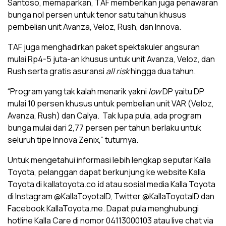
Santoso, memaparkan, TAF memberikan juga penawaran
bunga nol persen untuk tenor satu tahun khusus
pembelian unit Avanza, Veloz, Rush, dan Innova.
TAF juga menghadirkan paket spektakuler angsuran
mulai Rp4-5 juta-an khusus untuk unit Avanza, Veloz, dan
Rush serta gratis asuransi
all risk
hingga dua tahun.
“Program yang tak kalah menarik yakni
low
DP yaitu DP
mulai 10 persen khusus untuk pembelian unit VAR (Veloz,
Avanza, Rush) dan Calya. Tak lupa pula, ada program
bunga mulai dari 2,77 persen per tahun berlaku untuk
seluruh tipe Innova Zenix,” tuturnya.
Untuk mengetahui informasi lebih lengkap seputar Kalla
Toyota, pelanggan dapat berkunjung ke website Kalla
Toyota di kallatoyota.co.id atau sosial media Kalla Toyota
di Instagram @KallaToyotaID, Twitter @KallaToyotaID dan
Facebook KallaToyota.me. Dapat pula menghubungi
hotline Kalla Care di nomor 04113000103 atau live chat via