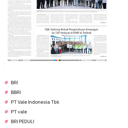
#
BRI
#
BBRI
#
PT Vale Indonesia Tbk
#
PT vale
#
BRI PEDULI