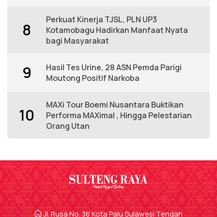
Perkuat Kinerja TJSL, PLN UP3
8
Kotamobagu Hadirkan Manfaat Nyata
bagi Masyarakat
Hasil Tes Urine, 28 ASN Pemda Parigi
9
Moutong Positif Narkoba
MAXi Tour Boemi Nusantara Buktikan
10
Performa MAXimal , Hingga Pelestarian
Orang Utan
Jl. Rusa No. 36 Kota Palu Sulawesi Tengah