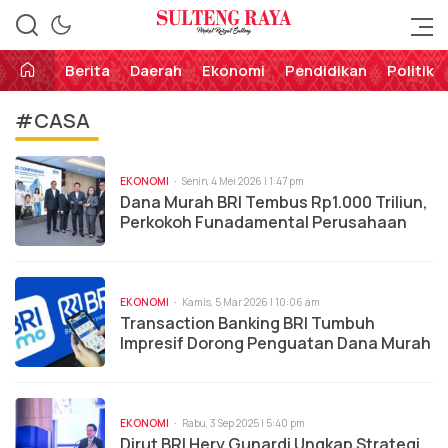
Perekat Rakyat Sulteng
Sulteng Raya
Berita
Daerah
Ekonomi
Pendidikan
Politik
#CASA
EKONOMI
Senin, 4 Mei 2026 | 1:47 pm
Dana Murah BRI Tembus Rp1.000 Triliun,
Perkokoh Funadamental Perusahaan
EKONOMI
Kamis, 5 Mar 2026 | 10:06 am
Transaction Banking BRI Tumbuh
Impresif Dorong Penguatan Dana Murah
EKONOMI
Rabu, 3 Sep 2025 | 5:40 pm
Dirut BRI Hery Gunardi Ungkap Strategi