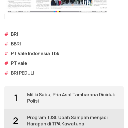
#
BRI
#
BBRI
#
PT Vale Indonesia Tbk
#
PT vale
#
BRI PEDULI
Miliki Sabu, Pria Asal Tambarana Diciduk
1
Polisi
Program TJSL Ubah Sampah menjadi
2
Harapan di TPA Kawatuna