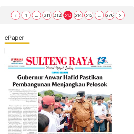
1
…
311
312
313
314
315
…
376
ePaper