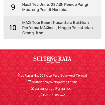
Hasil Tes Urine, 28 ASN Pemda Parigi
9
Moutong Positif Narkoba
MAXi Tour Boemi Nusantara Buktikan
10
Performa MAXimal , Hingga Pelestarian
Orang Utan
Jl. Rusa No. 36 Kota Palu Sulawesi Tengah
sultengraya7th@gmail.com
sultengraya@gmail.com
0451 4012 445