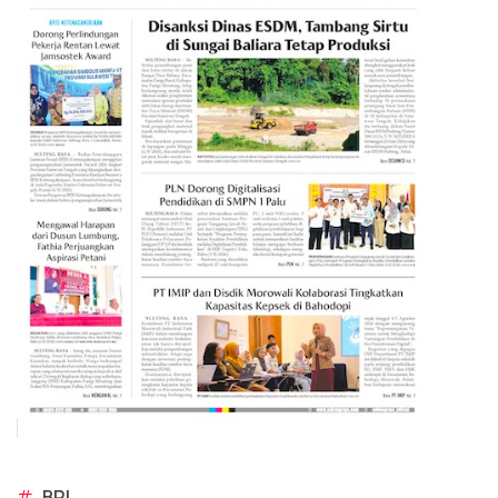
#
BRI