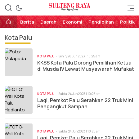
Perekat Rakyat Sulteng
Sulteng Raya
Berita
Daerah
Ekonomi
Pendidikan
Politik
Kota Palu
KOTA PALU
Senin, 26 Jun 2023 | 10:25 am
KKSS Kota Palu Dorong Pemilihan Ketua
di Musda IV Lewat Musyawarah Mufakat
KOTA PALU
Sabtu, 24 Jun 2023 | 10:25 am
Lagi, Pemkot Palu Serahkan 22 Truk Mini
Pengangkut Sampah
KOTA PALU
Sabtu, 24 Jun 2023 | 10:25 am
Lagi, Pemkot Palu Serahkan 22 Truk Mini