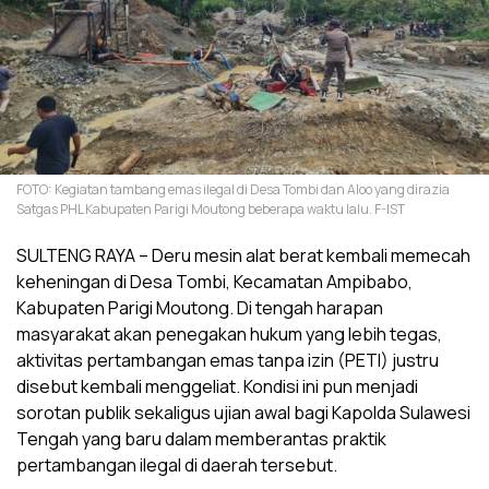
FOTO: Kegiatan tambang emas ilegal di Desa Tombi dan Aloo yang dirazia
Satgas PHL Kabupaten Parigi Moutong beberapa waktu lalu. F-IST
SULTENG RAYA – Deru mesin alat berat kembali memecah
keheningan di Desa Tombi, Kecamatan Ampibabo,
Kabupaten Parigi Moutong. Di tengah harapan
masyarakat akan penegakan hukum yang lebih tegas,
aktivitas pertambangan emas tanpa izin (PETI) justru
disebut kembali menggeliat. Kondisi ini pun menjadi
sorotan publik sekaligus ujian awal bagi Kapolda Sulawesi
Tengah yang baru dalam memberantas praktik
pertambangan ilegal di daerah tersebut.