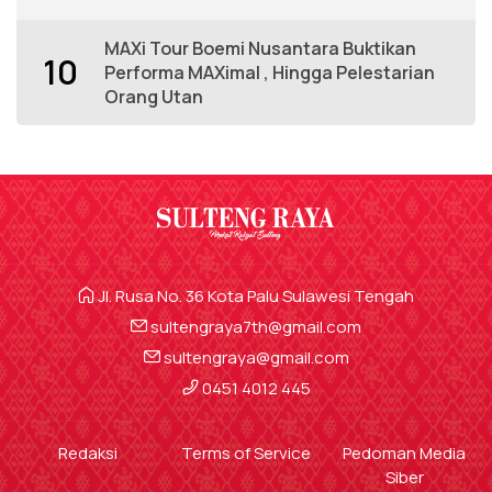
MAXi Tour Boemi Nusantara Buktikan
10
Performa MAXimal , Hingga Pelestarian
Orang Utan
Jl. Rusa No. 36 Kota Palu Sulawesi Tengah
sultengraya7th@gmail.com
sultengraya@gmail.com
0451 4012 445
Redaksi
Terms of Service
Pedoman Media
Siber