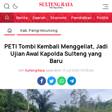
Perekat Rakyat Sulteng
Sulteng Raya
Berita
Daerah
Ekonomi
Pendidikan
Politik
Kab. Parigi Moutong
PETI Tombi Kembali Menggeliat, Jadi
Ujian Awal Kapolda Sulteng yang
Baru
Oleh
Sulteng Raya
pada Senin, 15 Jun 2026 | 10:58 am