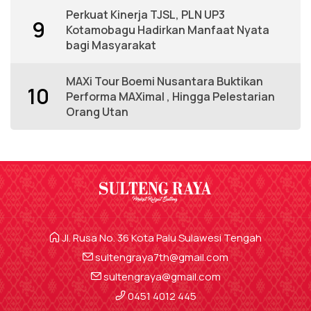
Perkuat Kinerja TJSL, PLN UP3
9
Kotamobagu Hadirkan Manfaat Nyata
bagi Masyarakat
MAXi Tour Boemi Nusantara Buktikan
10
Performa MAXimal , Hingga Pelestarian
Orang Utan
Jl. Rusa No. 36 Kota Palu Sulawesi Tengah
sultengraya7th@gmail.com
sultengraya@gmail.com
0451 4012 445