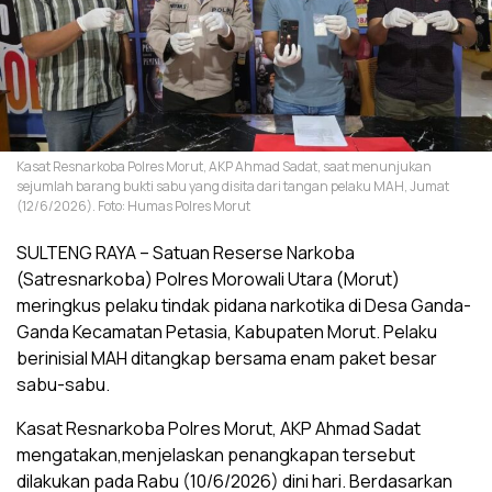
Kasat Resnarkoba Polres Morut, AKP Ahmad Sadat, saat menunjukan
sejumlah barang bukti sabu yang disita dari tangan pelaku MAH, Jumat
(12/6/2026). Foto: Humas Polres Morut
SULTENG RAYA – Satuan Reserse Narkoba
(Satresnarkoba) Polres Morowali Utara (Morut)
meringkus pelaku tindak pidana narkotika di Desa Ganda-
Ganda Kecamatan Petasia, Kabupaten Morut. Pelaku
berinisial MAH ditangkap bersama enam paket besar
sabu-sabu.
Kasat Resnarkoba Polres Morut, AKP Ahmad Sadat
mengatakan,menjelaskan penangkapan tersebut
dilakukan pada Rabu (10/6/2026) dini hari. Berdasarkan