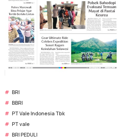
#
BRI
#
BBRI
#
PT Vale Indonesia Tbk
#
PT vale
#
BRI PEDULI