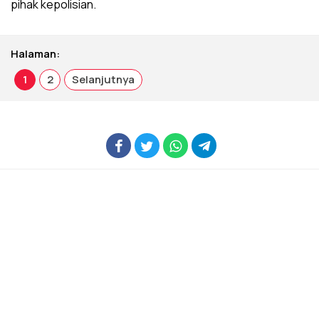
pihak kepolisian.
Halaman:
1
2
Selanjutnya