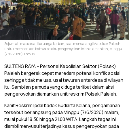
Sejumlah massa dari keluarga korban, saat mendatangi Mapolsek Paleleh
untuk memastikan bahwa pelaku pengeroyokan telah diamankan, Minggu
(7/6/2026). Foto: IST
SULTENG RAYA – Personel Kepolisian Sektor (Polsek)
Paleleh bergerak cepat meredam potensi konflik sosial
sehingga tidak meluas, usai tawuran antardesa di wilayah
itu. Sembilan pemuda yang diduga terlibat dalam aksi
pengeroyokan diamankan unit reskrim Polsek Paleleh.
Kanit Reskrim IpdaI Kadek Budiarta Kelana, pengamanan
tersebut berlangsung pada Minggu (7/6/2026) malam,
mulai pukul 18.30 hingga 21.00 WITA. Langkah tegas ini
diambil menyusul terjadinya kasus pengeroyokan pada