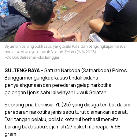
Sejumlah barang bukti sabu yang disita Polisi dari pengungkapan kasus
narkotika di wilayah Luwuk Selatan, Selasa (2/6/2026).
Foto:Dok.Satresnarkoba Banggai
SULTENG RAYA
–
Satuan Narkoba (Satnarkoba) Polres
Banggai mengungkap kasus tindak pidana
penyalahgunaan dan peredaran gelap narkotika
golongan I jenis sabu di wilayah Luwuk Selatan.
Seorang pria berinisial YL (25) yang diduga terlibat dalam
peredaran narkotika jenis sabu turut diamankan aparat.
Dari tangan pelaku, polisi diketahui berhasil menyita
barang bukti sabu sejumlah 27 paket mencapai 4,98
gram.