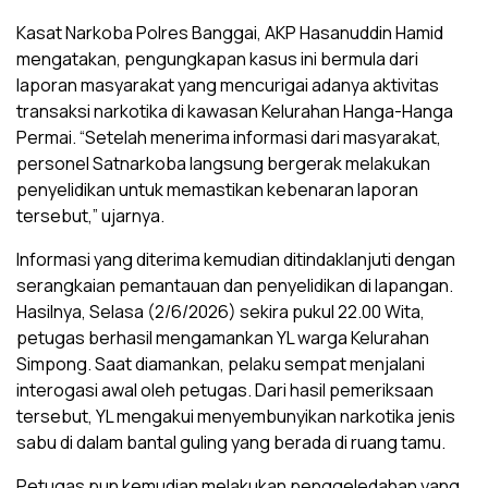
Kasat Narkoba Polres Banggai, AKP Hasanuddin Hamid
mengatakan, pengungkapan kasus ini bermula dari
laporan masyarakat yang mencurigai adanya aktivitas
transaksi narkotika di kawasan Kelurahan Hanga-Hanga
Permai. “Setelah menerima informasi dari masyarakat,
personel Satnarkoba langsung bergerak melakukan
penyelidikan untuk memastikan kebenaran laporan
tersebut,” ujarnya.
Informasi yang diterima kemudian ditindaklanjuti dengan
serangkaian pemantauan dan penyelidikan di lapangan.
Hasilnya, Selasa (2/6/2026) sekira pukul 22.00 Wita,
petugas berhasil mengamankan YL warga Kelurahan
Simpong. Saat diamankan, pelaku sempat menjalani
interogasi awal oleh petugas. Dari hasil pemeriksaan
tersebut, YL mengakui menyembunyikan narkotika jenis
sabu di dalam bantal guling yang berada di ruang tamu.
Petugas pun kemudian melakukan penggeledahan yang