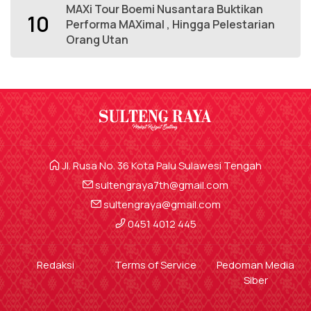
MAXi Tour Boemi Nusantara Buktikan
10
Performa MAXimal , Hingga Pelestarian
Orang Utan
Jl. Rusa No. 36 Kota Palu Sulawesi Tengah
sultengraya7th@gmail.com
sultengraya@gmail.com
0451 4012 445
Redaksi
Terms of Service
Pedoman Media
Siber