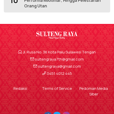
10
Performa MAXimal , Hingga Pelestarian
Orang Utan
Jl. Rusa No. 36 Kota Palu Sulawesi Tengah
sultengraya7th@gmail.com
sultengraya@gmail.com
0451 4012 445
Redaksi
Terms of Service
Pedoman Media
Siber