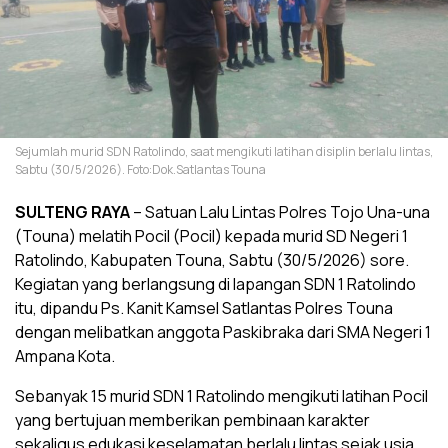
Sejumlah murid SDN Ratolindo, saat mengikuti latihan disiplin berlalu lintas,
Sabtu (30/5/2026). Foto:Dok.Satlantas Touna
SULTENG RAYA
– Satuan Lalu Lintas Polres Tojo Una-una
(Touna) melatih Pocil (Pocil) kepada murid SD Negeri 1
Ratolindo, Kabupaten Touna, Sabtu (30/5/2026) sore.
Kegiatan yang berlangsung di lapangan SDN 1 Ratolindo
itu, dipandu Ps. Kanit Kamsel Satlantas Polres Touna
dengan melibatkan anggota Paskibraka dari SMA Negeri 1
Ampana Kota.
Sebanyak 15 murid SDN 1 Ratolindo mengikuti latihan Pocil
yang bertujuan memberikan pembinaan karakter
sekaligus edukasi keselamatan berlalu lintas sejak usia