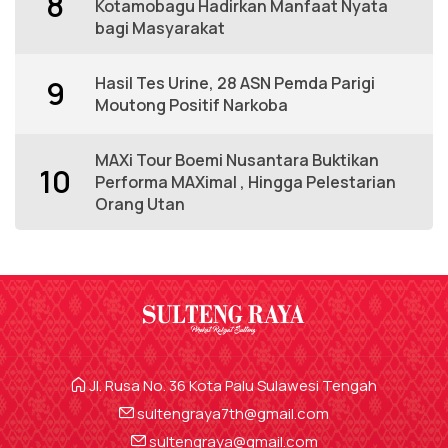
8
Kotamobagu Hadirkan Manfaat Nyata
bagi Masyarakat
Hasil Tes Urine, 28 ASN Pemda Parigi
9
Moutong Positif Narkoba
MAXi Tour Boemi Nusantara Buktikan
10
Performa MAXimal , Hingga Pelestarian
Orang Utan
Jl. Rusa No. 36 Kota Palu Sulawesi Tengah
sultengraya7th@gmail.com
sultengraya@gmail.com