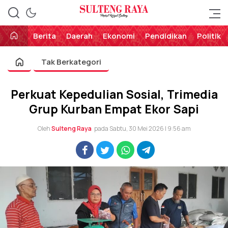
Perekat Rakyat Sulteng
Sulteng Raya
Berita
Daerah
Ekonomi
Pendidikan
Politik
Tak Berkategori
Perkuat Kepedulian Sosial, Trimedia
Grup Kurban Empat Ekor Sapi
Oleh
Sulteng Raya
pada Sabtu, 30 Mei 2026 | 9:56 am