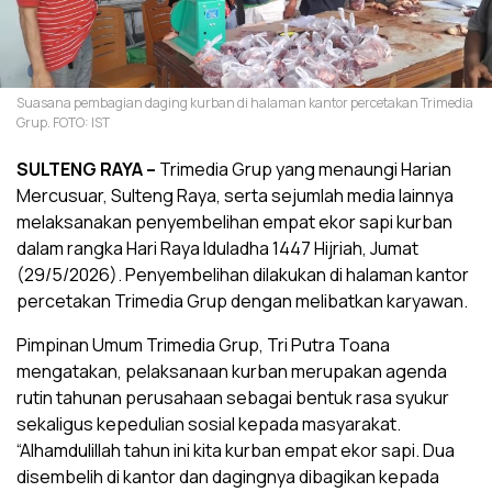
Suasana pembagian daging kurban di halaman kantor percetakan Trimedia
Grup. FOTO: IST
SULTENG RAYA –
Trimedia Grup yang menaungi Harian
Mercusuar, Sulteng Raya, serta sejumlah media lainnya
melaksanakan penyembelihan empat ekor sapi kurban
dalam rangka Hari Raya Iduladha 1447 Hijriah, Jumat
(29/5/2026). Penyembelihan dilakukan di halaman kantor
percetakan Trimedia Grup dengan melibatkan karyawan.
Pimpinan Umum Trimedia Grup, Tri Putra Toana
mengatakan, pelaksanaan kurban merupakan agenda
rutin tahunan perusahaan sebagai bentuk rasa syukur
sekaligus kepedulian sosial kepada masyarakat.
“Alhamdulillah tahun ini kita kurban empat ekor sapi. Dua
disembelih di kantor dan dagingnya dibagikan kepada