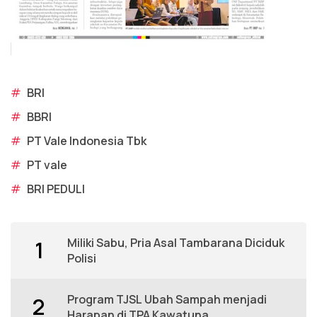
#
BRI
#
BBRI
#
PT Vale Indonesia Tbk
#
PT vale
#
BRI PEDULI
Miliki Sabu, Pria Asal Tambarana Diciduk
1
Polisi
Program TJSL Ubah Sampah menjadi
2
Harapan di TPA Kawatuna