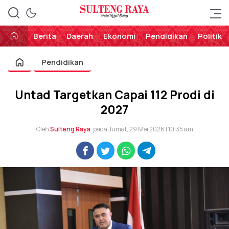
Perekat Rakyat Sulteng
Sulteng Raya
Berita
Daerah
Ekonomi
Pendidikan
Politik
Pendidikan
Untad Targetkan Capai 112 Prodi di
2027
Oleh
Sulteng Raya
pada Jumat, 29 Mei 2026 | 10:35 am