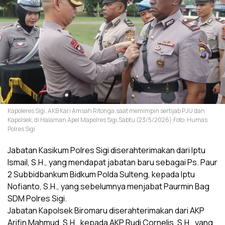
Kapoleres Sigi, AKB Kari Amsah Ritonga,saat memimpin sertijab PJU dan
Kapolsek, di Halaman Apel Mapolres Sigi,Sabtu (23/5/2026).Foto: Humas
Polres Sigi
Jabatan Kasikum Polres Sigi diserahterimakan dari Iptu
Ismail, S.H., yang mendapat jabatan baru sebagai Ps. Paur
2 Subbidbankum Bidkum Polda Sulteng, kepada Iptu
Nofianto, S.H., yang sebelumnya menjabat Paurmin Bag
SDM Polres Sigi.
Jabatan Kapolsek Biromaru diserahterimakan dari AKP
Arifin Mahmud, S.H., kepada AKP Rudi Cornelis, S.H., yang