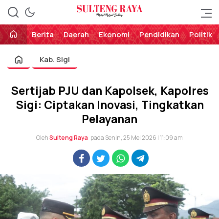
Perekat Rakyat Sulteng
Sulteng Raya
Berita
Daerah
Ekonomi
Pendidikan
Politik
Kab. Sigi
Sertijab PJU dan Kapolsek, Kapolres
Sigi: Ciptakan Inovasi, Tingkatkan
Pelayanan
Oleh
Sulteng Raya
pada Senin, 25 Mei 2026 | 11:09 am