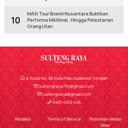
MAXi Tour Boemi Nusantara Buktikan
10
Performa MAXimal , Hingga Pelestarian
Orang Utan
Jl. Rusa No. 36 Kota Palu Sulawesi Tengah
sultengraya7th@gmail.com
sultengraya@gmail.com
0451 4012 445
Redaksi
Terms of Service
Pedoman Media
Siber