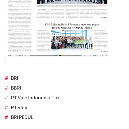
#
BRI
#
BBRI
#
PT Vale Indonesia Tbk
#
PT vale
#
BRI PEDULI