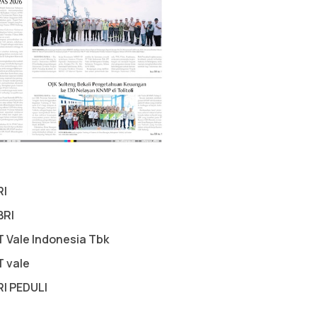
RI
BRI
T Vale Indonesia Tbk
T vale
RI PEDULI