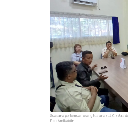
Suasana pertemuan orang tua anak JJ, Cik Vera 
Foto: Amiluddin