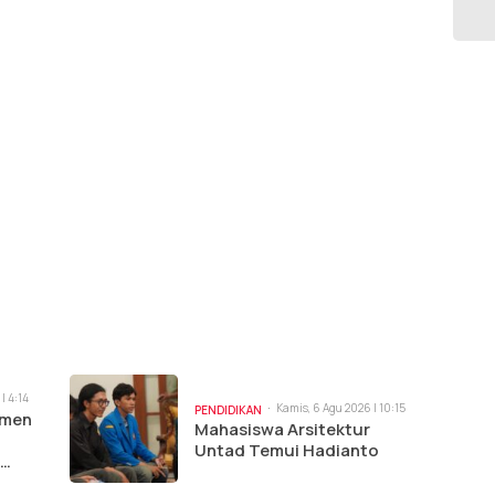
| 4:14
Kamis, 6 Agu 2026 | 10:15
PENDIDIKAN
tmen
am
Mahasiswa Arsitektur
Untad Temui Hadianto
omik 5