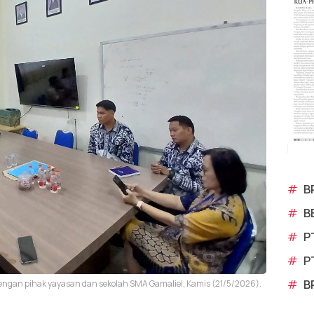
#
B
#
B
#
P
#
P
#
B
dengan pihak yayasan dan sekolah SMA Gamaliel, Kamis (21/5/2026).