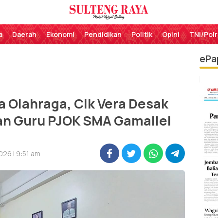
Perekat Rakyat Sulteng
Sulteng Raya
a
Daerah
Ekonomi
Pendidikan
Politik
Opini
TNI/Polr
ePa
a Olahraga, Cik Vera Desak
an Guru PJOK SMA Gamaliel
026 | 9:51 am