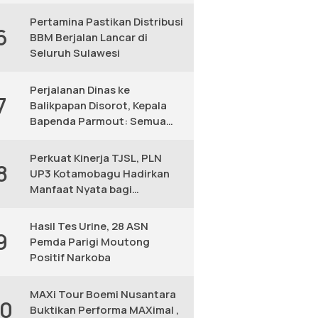
KM
Pertamina Pastikan Distribusi
6
BBM Berjalan Lancar di
Seluruh Sulawesi
Perjalanan Dinas ke
7
Balikpapan Disorot, Kepala
Bapenda Parmout: Semua
yang Ikut Adalah Pegawai
Perkuat Kinerja TJSL, PLN
8
UP3 Kotamobagu Hadirkan
Manfaat Nyata bagi
Masyarakat
Hasil Tes Urine, 28 ASN
9
Pemda Parigi Moutong
Positif Narkoba
MAXi Tour Boemi Nusantara
10
Buktikan Performa MAXimal ,