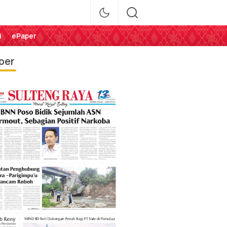
i
ePaper
per