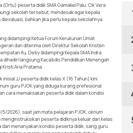
(Ortu) peserta didik SMA Gamaliel Palu, Cik Vera
ungi sekolah tersebut, mendesak agar kepala
ievaluasi, bahkan jika perlu kepala sekolahnya
tang didampingi Ketua Forum Kerukunan Umat
geran dan diterima oleh Direktur Sekolah Kristen
sempatan itu, Deby didampingi Kepala SMA Indra
a dihadiri langsung Kacabdis Pendidikan Menengah
 Kristi Aria Pratama.
nisial JJ peserta didik kelas X (16 Tahun) kini
 oknum guru PJOK yang diduga kurang prefesional
an cara memaksakan peserta didik dalam kondisi
 (18/5/2026), saat jam mata pelajaran PJOK, oknum
enginstruksikan peserta didiknya keluar dari kelas
 dan menanyakan kondisi peserta didik, sang guru