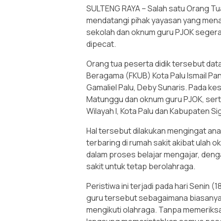
SULTENG RAYA – Salah satu Orang Tua 
mendatangi pihak yayasan yang mena
sekolah dan oknum guru PJOK segera d
dipecat.
Orang tua peserta didik tersebut da
Beragama (FKUB) Kota Palu Ismail Pan
Gamaliel Palu, Deby Sunaris. Pada ke
Matunggu dan oknum guru PJOK, sert
Wilayah I, Kota Palu dan Kabupaten Sigi
Hal tersebut dilakukan mengingat anak i
terbaring di rumah sakit akibat ulah
dalam proses belajar mengajar, deng
sakit untuk tetap berolahraga.
Peristiwa ini terjadi pada hari Senin
guru tersebut sebagaimana biasanya m
mengikuti olahraga. Tanpa memeriksa