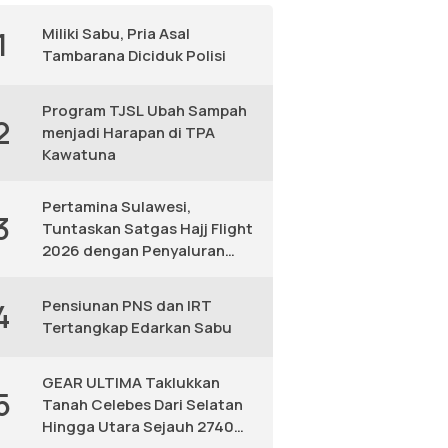
Miliki Sabu, Pria Asal
1
Tambarana Diciduk Polisi
Program TJSL Ubah Sampah
2
menjadi Harapan di TPA
Kawatuna
Pertamina Sulawesi,
3
Tuntaskan Satgas Hajj Flight
2026 dengan Penyaluran
Avtur Andal
Pensiunan PNS dan IRT
4
Tertangkap Edarkan Sabu
GEAR ULTIMA Taklukkan
5
Tanah Celebes Dari Selatan
Hingga Utara Sejauh 2740