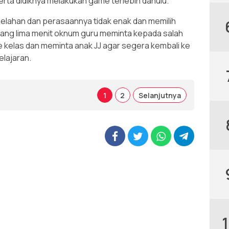
ta didiknya melakukan game terlebih dahulu.
elelahan dan perasaannya tidak enak dan memilih
selang lima menit oknum guru meminta kepada salah
ke kelas dan meminta anak JJ agar segera kembali ke
elajaran.
1
2
Selanjutnya