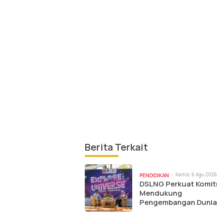
Berita Terkait
Kamis, 6 Agu 2026 
PENDIDIKAN
pm
DSLNG Perkuat Komi
Mendukung
Pengembangan Dunia
Pendidikan Melalui C