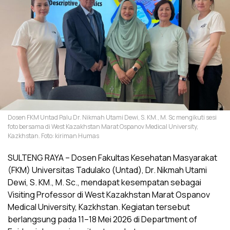
Dosen FKM Untad Palu Dr. Nikmah Utami Dewi, S. KM., M. Sc mengikuti sesi
foto bersama di West Kazakhstan Marat Ospanov Medical University,
Kazkhstan. Foto: kiriman Humas
SULTENG RAYA – Dosen Fakultas Kesehatan Masyarakat
(FKM) Universitas Tadulako (Untad), Dr. Nikmah Utami
Dewi, S. KM., M. Sc., mendapat kesempatan sebagai
Visiting Professor di West Kazakhstan Marat Ospanov
Medical University, Kazkhstan. Kegiatan tersebut
berlangsung pada 11–18 Mei 2026 di Department of