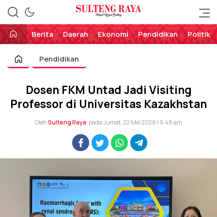
Perekat Rakyat Sulteng
Sulteng Raya
Berita
Daerah
Ekonomi
Pendidikan
Politik
Pendidikan
Dosen FKM Untad Jadi Visiting
Professor di Universitas Kazakhstan
Oleh
Sulteng Raya
pada Jumat, 22 Mei 2026 | 9:48 am