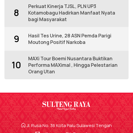
Perkuat Kinerja TJSL, PLN UP3
8
Kotamobagu Hadirkan Manfaat Nyata
bagi Masyarakat
Hasil Tes Urine, 28 ASN Pemda Parigi
9
Moutong Positif Narkoba
MAXi Tour Boemi Nusantara Buktikan
10
Performa MAXimal , Hingga Pelestarian
Orang Utan
Jl. Rusa No. 36 Kota Palu Sulawesi Tengah