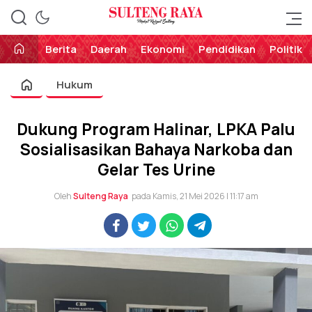
Perekat Rakyat Sulteng
Sulteng Raya
Berita
Daerah
Ekonomi
Pendidikan
Politik
Hukum
Dukung Program Halinar, LPKA Palu
Sosialisasikan Bahaya Narkoba dan
Gelar Tes Urine
Oleh
Sulteng Raya
pada Kamis, 21 Mei 2026 | 11:17 am