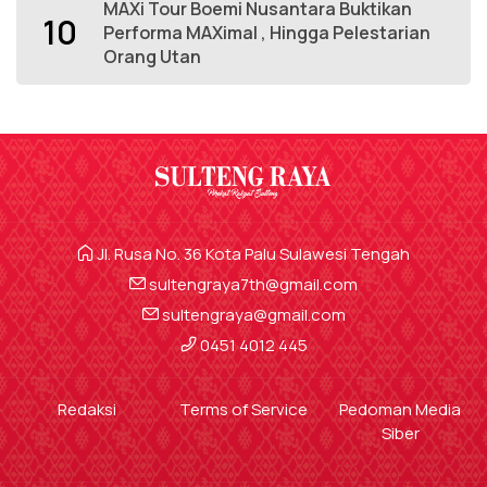
MAXi Tour Boemi Nusantara Buktikan
10
Performa MAXimal , Hingga Pelestarian
Orang Utan
Jl. Rusa No. 36 Kota Palu Sulawesi Tengah
sultengraya7th@gmail.com
sultengraya@gmail.com
0451 4012 445
Redaksi
Terms of Service
Pedoman Media
Siber