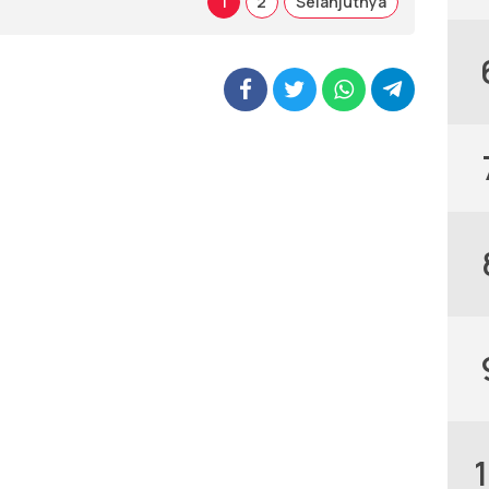
1
2
Selanjutnya