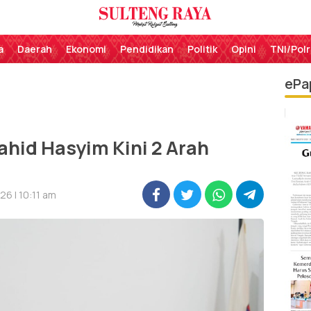
Perekat Rakyat Sulteng
Sulteng Raya
a
Daerah
Ekonomi
Pendidikan
Politik
Opini
TNI/Polr
ePa
hid Hasyim Kini 2 Arah
6 | 10:11 am