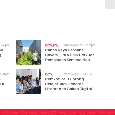
 3:04 pm
Rabu, 5 Agu 2026 | 12:12 pm
KOTA PALU
an
Panen Raya Perdana
g
Bayam, LPKA Palu Perkuat
Pembinaan Kemandirian
Anak Binaan
11:58 am
Selasa, 4 Agu 2026 | 11:02
KOTA
am
s
Pemkot Palu Dorong
PALU
KEK
Pelajar Jadi Generasi
Literat dan Cakap Digital