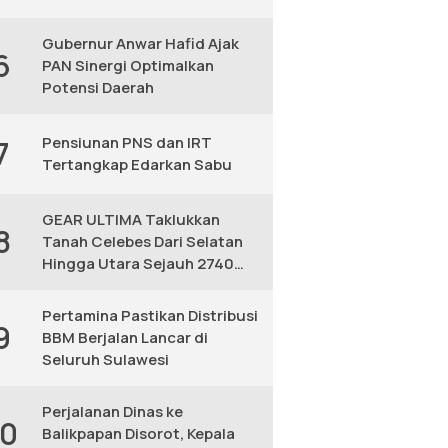
Gubernur Anwar Hafid Ajak
6
PAN Sinergi Optimalkan
Potensi Daerah
Pensiunan PNS dan IRT
7
Tertangkap Edarkan Sabu
GEAR ULTIMA Taklukkan
8
Tanah Celebes Dari Selatan
Hingga Utara Sejauh 2740
KM
Pertamina Pastikan Distribusi
9
BBM Berjalan Lancar di
Seluruh Sulawesi
Perjalanan Dinas ke
10
Balikpapan Disorot, Kepala