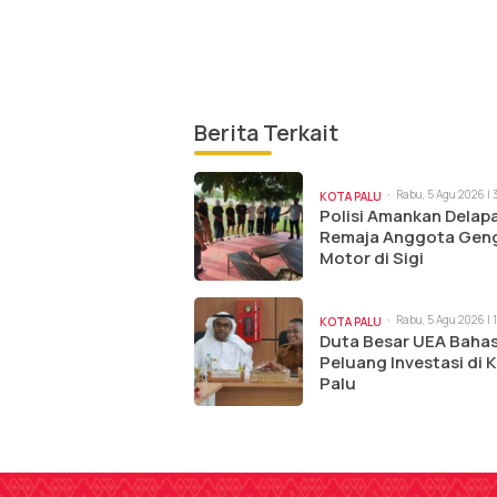
Berita Terkait
Rabu, 5 Agu 2026 |
KOTA PALU
Polisi Amankan Delap
Remaja Anggota Gen
Motor di Sigi
Rabu, 5 Agu 2026 | 
KOTA PALU
Duta Besar UEA Baha
Peluang Investasi di 
Palu