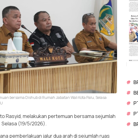
#
B
#
B
emuan bersama Dishub di Rumah Jabatan Wali Kota Palu, Selasa
#
P
LU
#
P
anto Rasyid, melakukan pertemuan bersama sejumlah
, Selasa (19/5/2026).
#
B
a pemberlakuan jalur dua arah di sejumlah ruas