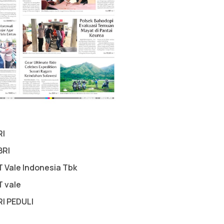
RI
BRI
T Vale Indonesia Tbk
T vale
RI PEDULI