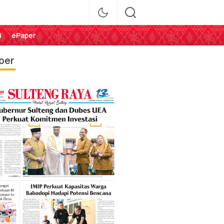
i
ePaper
per