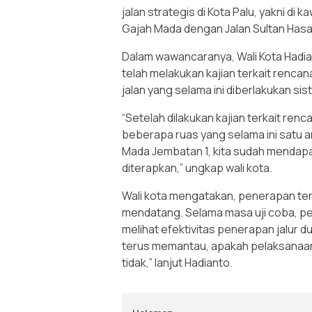
jalan strategis di Kota Palu, yakni 
Gajah Mada dengan Jalan Sultan Hasan
Dalam wawancaranya, Wali Kota Hadi
telah melakukan kajian terkait renca
jalan yang selama ini diberlakukan sis
“Setelah dilakukan kajian terkait ren
beberapa ruas yang selama ini satu ar
Mada Jembatan 1, kita sudah mendapat
diterapkan,” ungkap wali kota.
Wali kota mengatakan, penerapan ters
mendatang. Selama masa uji coba, p
melihat efektivitas penerapan jalur du
terus memantau, apakah pelaksanaan p
tidak,” lanjut Hadianto.