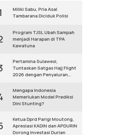
Miliki Sabu, Pria Asal
1
Tambarana Diciduk Polisi
Program TJSL Ubah Sampah
2
menjadi Harapan di TPA
Kawatuna
Pertamina Sulawesi,
3
Tuntaskan Satgas Hajj Flight
2026 dengan Penyaluran
Avtur Andal
Mengapa Indonesia
4
Memerlukan Model Prediksi
Dini Stunting?
Ketua Dprd Parigi Moutong,
5
Apresiasi KADIN dan APDURIN
Dorong Investasi Durian