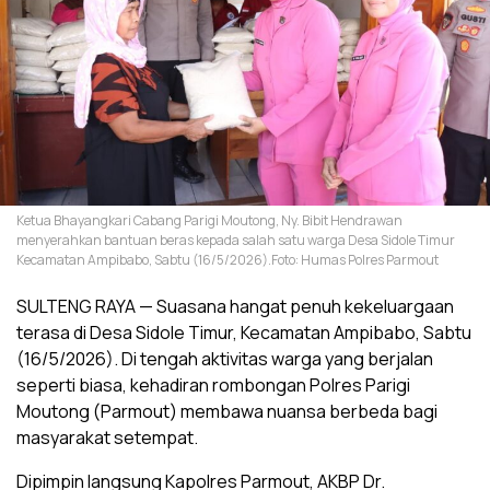
Ketua Bhayangkari Cabang Parigi Moutong, Ny. Bibit Hendrawan
menyerahkan bantuan beras kepada salah satu warga Desa Sidole Timur
Kecamatan Ampibabo, Sabtu (16/5/2026).Foto: Humas Polres Parmout
SULTENG RAYA — Suasana hangat penuh kekeluargaan
terasa di Desa Sidole Timur, Kecamatan Ampibabo, Sabtu
(16/5/2026). Di tengah aktivitas warga yang berjalan
seperti biasa, kehadiran rombongan Polres Parigi
Moutong (Parmout) membawa nuansa berbeda bagi
masyarakat setempat.
Dipimpin langsung Kapolres Parmout, AKBP Dr.