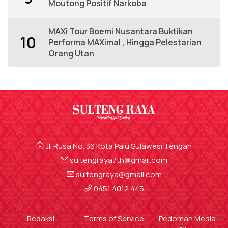
Moutong Positif Narkoba
MAXi Tour Boemi Nusantara Buktikan
10
Performa MAXimal , Hingga Pelestarian
Orang Utan
Jl. Rusa No. 36 Kota Palu Sulawesi Tengah
sultengraya7th@gmail.com
sultengraya@gmail.com
0451 4012 445
Redaksi
Terms of Service
Pedoman Media