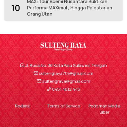
MAXi Tour Boemi Nusantara Buktikan
10
Performa MAXimal , Hingga Pelestarian
Orang Utan
Jl. Rusa No. 36 Kota Palu Sulawesi Tengah
sultengraya7th@gmail.com
sultengraya@gmail.com
0451 4012 445
Redaksi
Terms of Service
Pedoman Media
Siber