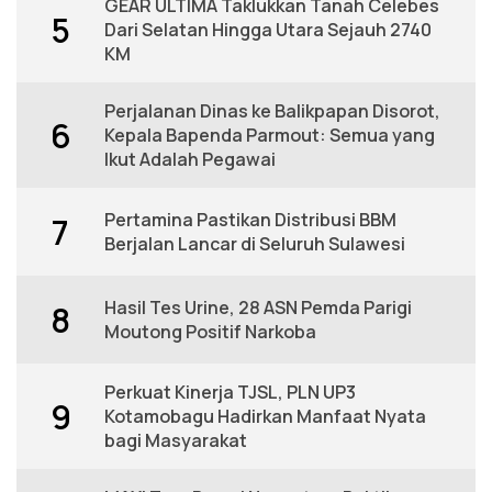
GEAR ULTIMA Taklukkan Tanah Celebes
5
Dari Selatan Hingga Utara Sejauh 2740
KM
Perjalanan Dinas ke Balikpapan Disorot,
6
Kepala Bapenda Parmout: Semua yang
Ikut Adalah Pegawai
Pertamina Pastikan Distribusi BBM
7
Berjalan Lancar di Seluruh Sulawesi
Hasil Tes Urine, 28 ASN Pemda Parigi
8
Moutong Positif Narkoba
Perkuat Kinerja TJSL, PLN UP3
9
Kotamobagu Hadirkan Manfaat Nyata
bagi Masyarakat