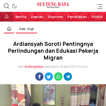
Perekat Rakyat Sulteng
Sulteng Raya
Berita
Daerah
Ekonomi
Pendidikan
Politik
Kab. Sigi
Ardiansyah Soroti Pentingnya
Perlindungan dan Edukasi Pekerja
Migran
Oleh
Sulteng Raya
pada Senin, 18 Mei 2026 | 9:41 am