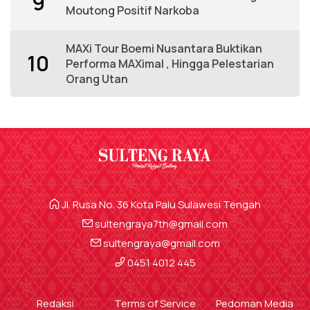
9
Moutong Positif Narkoba
MAXi Tour Boemi Nusantara Buktikan
10
Performa MAXimal , Hingga Pelestarian
Orang Utan
Jl. Rusa No. 36 Kota Palu Sulawesi Tengah
sultengraya7th@gmail.com
sultengraya@gmail.com
0451 4012 445
Redaksi
Terms of Service
Pedoman Media