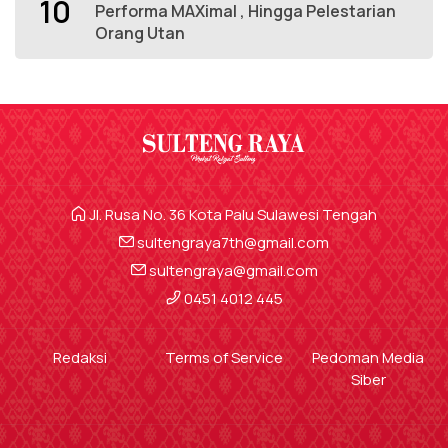
10
Performa MAXimal , Hingga Pelestarian
Orang Utan
Jl. Rusa No. 36 Kota Palu Sulawesi Tengah
sultengraya7th@gmail.com
sultengraya@gmail.com
0451 4012 445
Redaksi
Terms of Service
Pedoman Media
Siber