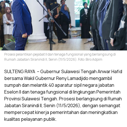
Prosesi pelantikan pejabat II dan tenaga fungsional yang berlangsung di
Rumah Jabatan Siranindi II, Senin (11/5/2026). Foto: Biro Adpim
SULTENG RAYA – Gubernur Sulawesi Tengah Anwar Hafid
bersama Wakil Gubernur Reny Lamadjido mengambil
sumpah dan melantik 40 aparatur sipil negara jabatan
Eselon II dan tenaga fungsional di lingkungan Pemerintah
Provinsi Sulawesi Tengah. Prosesi berlangsung di Rumah
Jabatan Siranindi II, Senin (11/5/2026), dengan semangat
mempercepat kinerja pemerintahan dan meningkatkan
kualitas pelayanan publik.