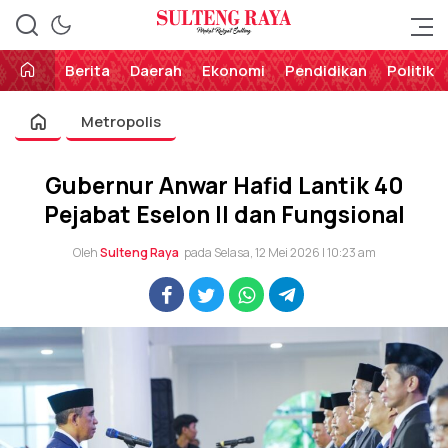
Perekat Rakyat Sulteng
Sulteng Raya
Berita
Daerah
Ekonomi
Pendidikan
Politik
Metropolis
Gubernur Anwar Hafid Lantik 40
Pejabat Eselon II dan Fungsional
Oleh
Sulteng Raya
pada Selasa, 12 Mei 2026 | 10:23 am