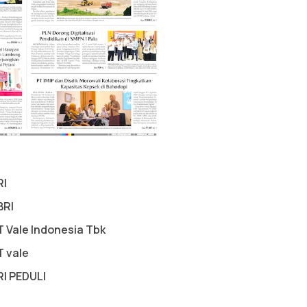
RI
BRI
T Vale Indonesia Tbk
T vale
RI PEDULI