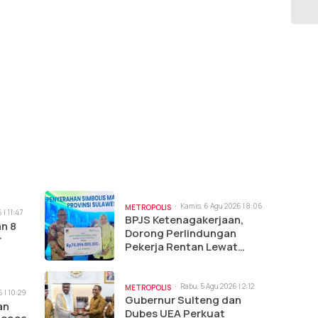
Kamis, 6 Agu 2026 | 8:06
METROPOLIS
 | 11:47
pm
BPJS Ketenagakerjaan,
an 8
Dorong Perlindungan
r
Pekerja Rentan Lewat
Jamsostek Award
Rabu, 5 Agu 2026 | 2:12
METROPOLIS
 | 10:29
pm
Gubernur Sulteng dan
an
Dubes UEA Perkuat