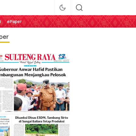
i
ePaper
per