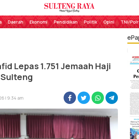
Perekat Rakyat Sulteng
Sulteng Raya
a
Daerah
Ekonomi
Pendidikan
Politik
Opini
TNI/Polr
ePa
id Lepas 1.751 Jemaah Haji
Sulteng
26 | 9:34 am