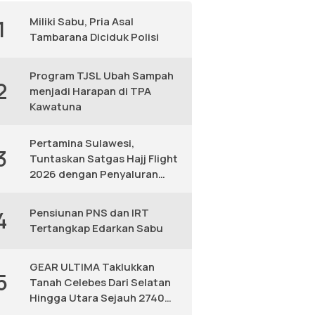
Miliki Sabu, Pria Asal
1
Tambarana Diciduk Polisi
Program TJSL Ubah Sampah
2
menjadi Harapan di TPA
Kawatuna
Pertamina Sulawesi,
3
Tuntaskan Satgas Hajj Flight
2026 dengan Penyaluran
Avtur Andal
Pensiunan PNS dan IRT
4
Tertangkap Edarkan Sabu
GEAR ULTIMA Taklukkan
5
Tanah Celebes Dari Selatan
Hingga Utara Sejauh 2740
KM