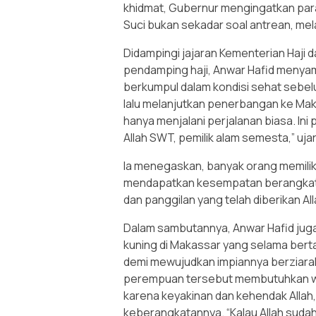
khidmat, Gubernur mengingatkan par
Suci bukan sekadar soal antrean, mel
Didampingi jajaran Kementerian Haji 
pendamping haji, Anwar Hafid menyam
berkumpul dalam kondisi sehat sebel
lalu melanjutkan penerbangan ke Mak
hanya menjalani perjalanan biasa. In
Allah SWT, pemilik alam semesta,” uja
Ia menegaskan, banyak orang memiliki
mendapatkan kesempatan berangkat. 
dan panggilan yang telah diberikan All
Dalam sambutannya, Anwar Hafid juga
kuning di Makassar yang selama bert
demi mewujudkan impiannya berziarah
perempuan tersebut membutuhkan wak
karena keyakinan dan kehendak Allah
keberangkatannya. “Kalau Allah sudah 