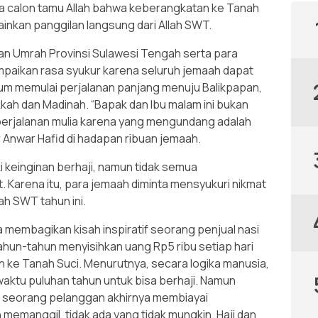
a calon tamu Allah bahwa keberangkatan ke Tanah
ainkan panggilan langsung dari Allah SWT.
dan Umrah Provinsi Sulawesi Tengah serta para
paikan rasa syukur karena seluruh jemaah dapat
um memulai perjalanan panjang menuju Balikpapan,
kah dan Madinah. “Bapak dan Ibu malam ini bukan
i perjalanan mulia karena yang mengundang adalah
r Anwar Hafid di hadapan ribuan jemaah.
 keinginan berhaji, namun tidak semua
Karena itu, para jemaah diminta mensyukuri nikmat
ah SWT tahun ini.
 membagikan kisah inspiratif seorang penjual nasi
ahun-tahun menyisihkan uang Rp5 ribu setiap hari
 ke Tanah Suci. Menurutnya, secara logika manusia,
tu puluhan tahun untuk bisa berhaji. Namun
, seorang pelanggan akhirnya membiayai
memanggil, tidak ada yang tidak mungkin. Haji dan