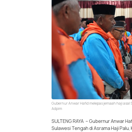
Gubernur Anwar Hafid melepas jemaah haji asal Su
Adpim
SULTENG RAYA – Gubernur Anwar Hafid
Sulawesi Tengah di Asrama Haji Palu