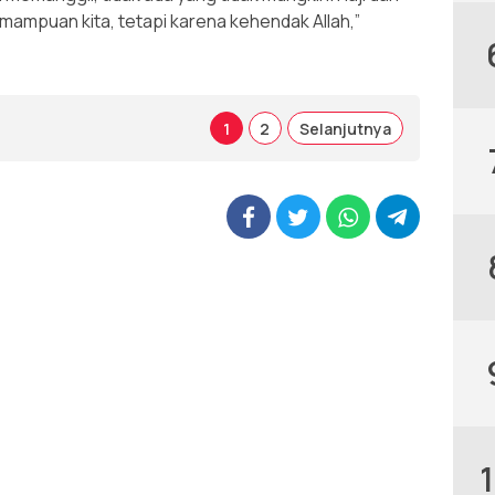
mpuan kita, tetapi karena kehendak Allah,”
1
2
Selanjutnya