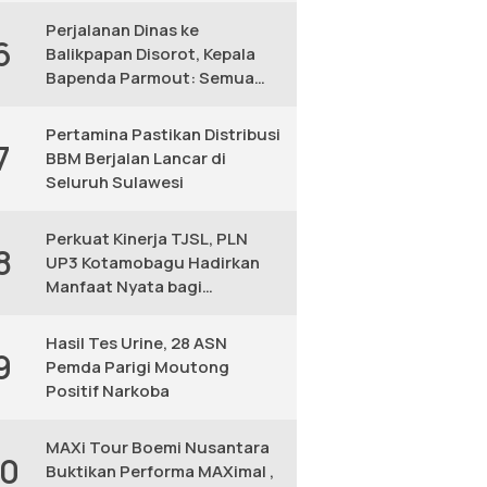
Perjalanan Dinas ke
6
Balikpapan Disorot, Kepala
Bapenda Parmout: Semua
yang Ikut Adalah Pegawai
Pertamina Pastikan Distribusi
7
BBM Berjalan Lancar di
Seluruh Sulawesi
Perkuat Kinerja TJSL, PLN
8
UP3 Kotamobagu Hadirkan
Manfaat Nyata bagi
Masyarakat
Hasil Tes Urine, 28 ASN
9
Pemda Parigi Moutong
Positif Narkoba
MAXi Tour Boemi Nusantara
10
Buktikan Performa MAXimal ,