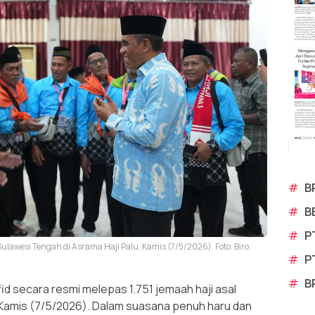
#
B
#
B
#
P
lawesi Tengah di Asrama Haji Palu, Kamis (7/5/2026). Foto: Biro
#
P
#
B
 secara resmi melepas 1.751 jemaah haji asal
, Kamis (7/5/2026). Dalam suasana penuh haru dan