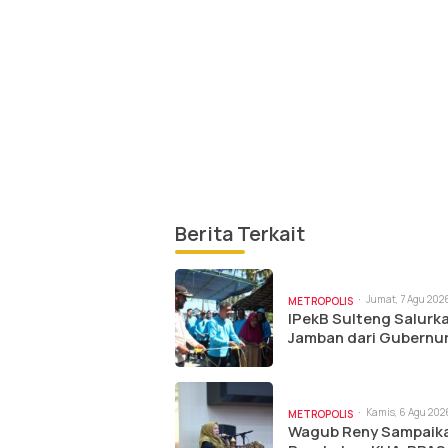
Berita Terkait
Jumat, 7 Agu 2026
METROPOLIS
am
IPekB Sulteng Salurk
Jamban dari Gubernu
Kamis, 6 Agu 2026
METROPOLIS
am
Wagub Reny Sampaik