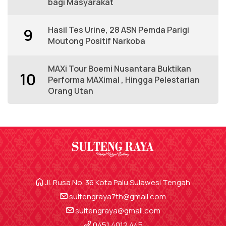
bagi Masyarakat
Hasil Tes Urine, 28 ASN Pemda Parigi
9
Moutong Positif Narkoba
MAXi Tour Boemi Nusantara Buktikan
10
Performa MAXimal , Hingga Pelestarian
Orang Utan
Jl. Rusa No. 36 Kota Palu Sulawesi Tengah
sultengraya7th@gmail.com
sultengraya@gmail.com
0451 4012 445