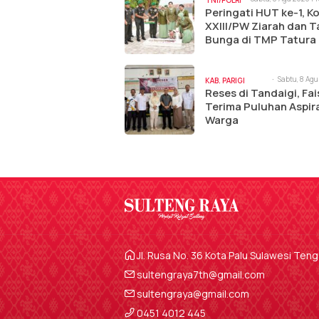
TNI/POLRI
Peringati HUT ke-1, 
XXIII/PW Ziarah dan T
Bunga di TMP Tatura
Sabtu, 8 Agu
KAB. PARIGI
9:57 am
Reses di Tandaigi, Fa
MOUTONG
Terima Puluhan Aspir
Warga
Jl. Rusa No. 36 Kota Palu Sulawesi Ten
sultengraya7th@gmail.com
sultengraya@gmail.com
0451 4012 445