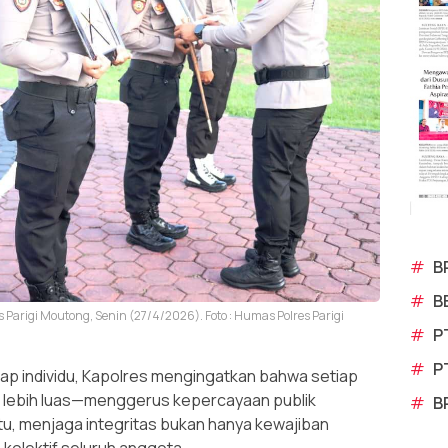
#
B
#
B
 Parigi Moutong, Senin (27/4/2026). Foto : Humas Polres Parigi
#
P
#
P
dap individu, Kapolres mengingatkan bahwa setiap
lebih luas—menggerus kepercayaan publik
#
B
 itu, menjaga integritas bukan hanya kewajiban
 kolektif seluruh anggota.