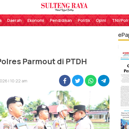
Perekat Rakyat Sulteng
Sulteng Raya
a
Daerah
Ekonomi
Pendidikan
Politik
Opini
TNI/Polr
ePa
Polres Parmout di PTDH
026 | 10:22 am