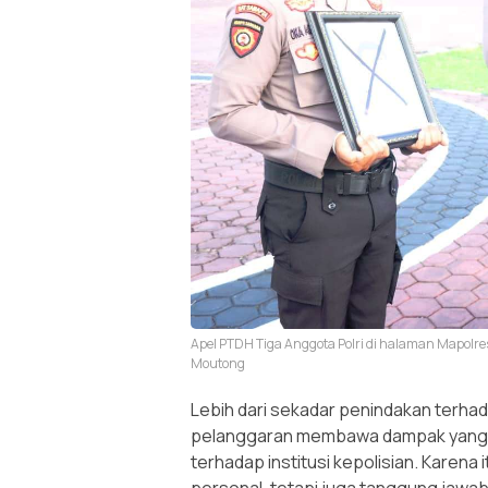
Apel PTDH Tiga Anggota Polri di halaman Mapolres
Moutong
Lebih dari sekadar penindakan terha
pelanggaran membawa dampak yang 
terhadap institusi kepolisian. Karena
personal, tetapi juga tanggung jawab