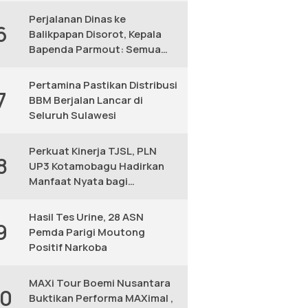
Perjalanan Dinas ke
6
Balikpapan Disorot, Kepala
Bapenda Parmout: Semua
yang Ikut Adalah Pegawai
Pertamina Pastikan Distribusi
7
BBM Berjalan Lancar di
Seluruh Sulawesi
Perkuat Kinerja TJSL, PLN
8
UP3 Kotamobagu Hadirkan
Manfaat Nyata bagi
Masyarakat
Hasil Tes Urine, 28 ASN
9
Pemda Parigi Moutong
Positif Narkoba
MAXi Tour Boemi Nusantara
10
Buktikan Performa MAXimal ,