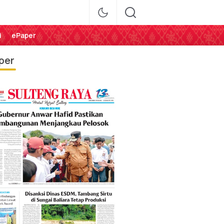
i
ePaper
per