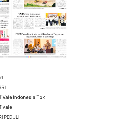
RI
BRI
T Vale Indonesia Tbk
T vale
RI PEDULI