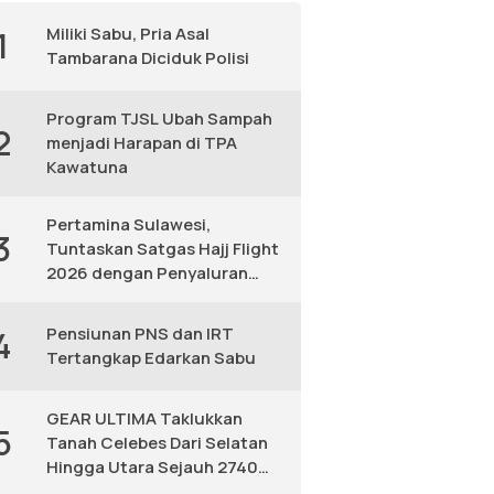
Miliki Sabu, Pria Asal
1
Tambarana Diciduk Polisi
Program TJSL Ubah Sampah
2
menjadi Harapan di TPA
Kawatuna
Pertamina Sulawesi,
3
Tuntaskan Satgas Hajj Flight
2026 dengan Penyaluran
Avtur Andal
Pensiunan PNS dan IRT
4
Tertangkap Edarkan Sabu
GEAR ULTIMA Taklukkan
5
Tanah Celebes Dari Selatan
Hingga Utara Sejauh 2740
KM