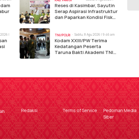
KAB. PARIGI
10:12 am
Kodam
Reses di Kasimbar, Sayutin
MOUTONG
abur
Serap Aspirasi Infrastruktur
dan Paparkan Kondisi Fiskal
Daerah
 2026 |
Sabtu, 8 Agu 2026 | 9:46 am
TNI/POLRI
isan
Kodam XXIII/PW Terima
asi
Kedatangan Peserta
Taruna Bakti Akademi TNI
dan Akpol 2026
Redaksi
Terms of Service
Pedoman Media
gah
Siber