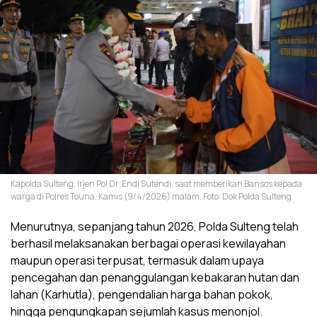
Kapolda Sulteng, Irjen Pol Dr. Endi Sutendi, saat memberikan Bansos kepada
warga di Polres Touna, Kamis (9/4/2026) malam. Foto: Dok Polda Sulteng
Menurutnya, sepanjang tahun 2026, Polda Sulteng telah
berhasil melaksanakan berbagai operasi kewilayahan
maupun operasi terpusat, termasuk dalam upaya
pencegahan dan penanggulangan kebakaran hutan dan
lahan (Karhutla), pengendalian harga bahan pokok,
hingga pengungkapan sejumlah kasus menonjol.