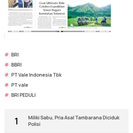
#
BRI
#
BBRI
#
PT Vale Indonesia Tbk
#
PT vale
#
BRI PEDULI
Miliki Sabu, Pria Asal Tambarana Diciduk
1
Polisi