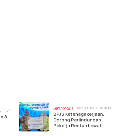
Kamis, 6 Agu 2026 | 8:06
METROPOLIS
 | 11:47
pm
BPJS Ketenagakerjaan,
an 8
Dorong Perlindungan
r
Pekerja Rentan Lewat
Jamsostek Award