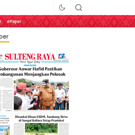
i
ePaper
per