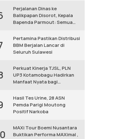
Perjalanan Dinas ke
6
Balikpapan Disorot, Kepala
Bapenda Parmout: Semua
yang Ikut Adalah Pegawai
Pertamina Pastikan Distribusi
7
BBM Berjalan Lancar di
Seluruh Sulawesi
Perkuat Kinerja TJSL, PLN
8
UP3 Kotamobagu Hadirkan
Manfaat Nyata bagi
Masyarakat
Hasil Tes Urine, 28 ASN
9
Pemda Parigi Moutong
Positif Narkoba
MAXi Tour Boemi Nusantara
10
Buktikan Performa MAXimal ,