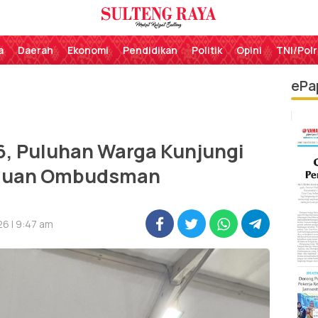
Perekat Rakyat Sulteng
Sulteng Raya
a
Daerah
Ekonomi
Pendidikan
Politik
Opini
TNI/Polr
ePa
6, Puluhan Warga Kunjungi
duan Ombudsman
6 | 9:47 am