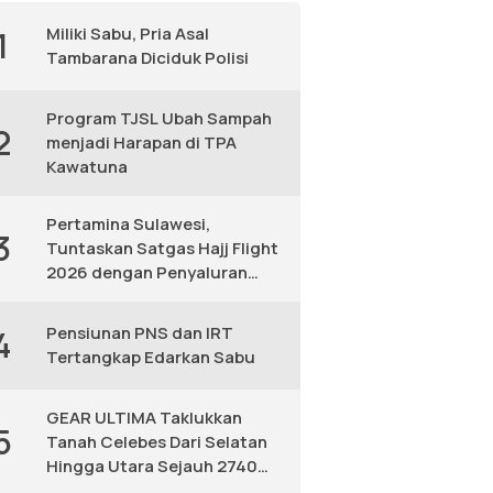
Miliki Sabu, Pria Asal
1
Tambarana Diciduk Polisi
Program TJSL Ubah Sampah
2
menjadi Harapan di TPA
Kawatuna
Pertamina Sulawesi,
3
Tuntaskan Satgas Hajj Flight
2026 dengan Penyaluran
Avtur Andal
Pensiunan PNS dan IRT
4
Tertangkap Edarkan Sabu
GEAR ULTIMA Taklukkan
5
Tanah Celebes Dari Selatan
Hingga Utara Sejauh 2740
KM