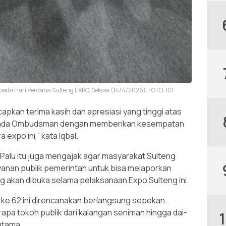
da Hari Perdana Sulteng EXPO, Selasa (14/4/2026). FOTO: IST
kan terima kasih dan apresiasi yang tinggi atas
epada Ombudsman dengan memberikan kesempatan
expo ini,” kata Iqbal.
Palu itu juga mengajak agar masyarakat Sulteng
yanan publik pemerintah untuk bisa melaporkan
akan dibuka selama pelaksanaan Expo Sulteng ini.
ke 62 ini direncanakan berlangsung sepekan.
apa tokoh publik dari kalangan seniman hingga dai-
utama.