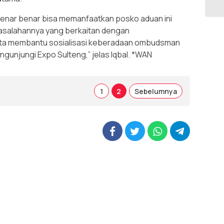
benar benar bisa memanfaatkan posko aduan ini
asalahannya yang berkaitan dengan
rta membantu sosialisasi keberadaan ombudsman
gunjungi Expo Sulteng,” jelas Iqbal. *WAN
1
2
Sebelumnya