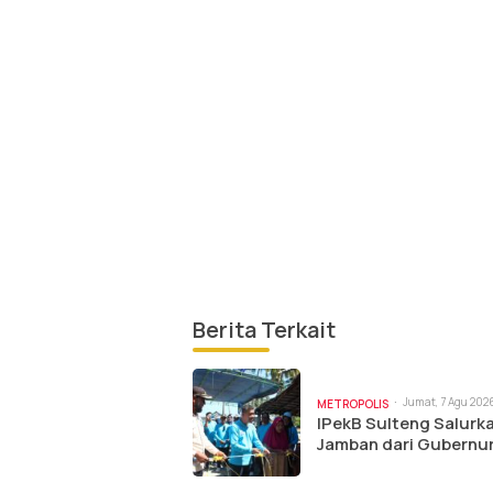
Berita Terkait
Jumat, 7 Agu 2026
METROPOLIS
am
IPekB Sulteng Salurk
Jamban dari Gubernu