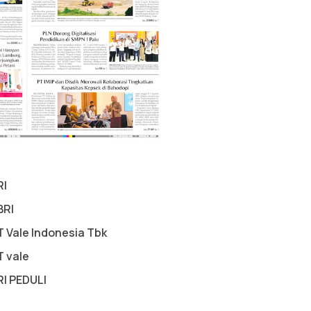
RI
BRI
T Vale Indonesia Tbk
T vale
RI PEDULI