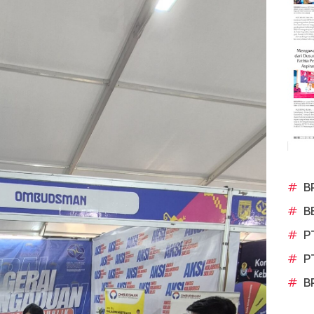
#
B
#
B
#
P
#
P
#
B