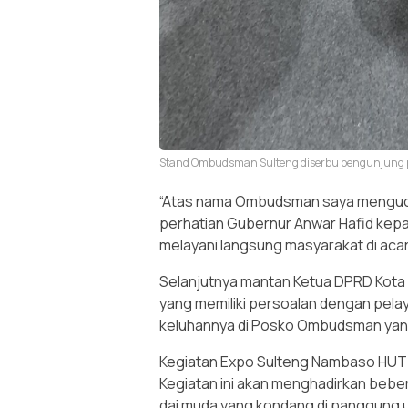
Stand Ombudsman Sulteng diserbu pengunjung pa
“Atas nama Ombudsman saya mengucap
perhatian Gubernur Anwar Hafid k
melayani langsung masyarakat di acara 
Selanjutnya mantan Ketua DPRD Kota 
yang memiliki persoalan dengan pela
keluhannya di Posko Ombudsman yang 
Kegiatan Expo Sulteng Nambaso HUT 
Kegiatan ini akan menghadirkan beber
dai muda yang kondang di panggung 