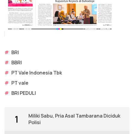
#
BRI
#
BBRI
#
PT Vale Indonesia Tbk
#
PT vale
#
BRI PEDULI
Miliki Sabu, Pria Asal Tambarana Diciduk
1
Polisi