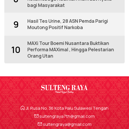
bagi Masyarakat
Hasil Tes Urine, 28 ASN Pemda Parigi
9
Moutong Positif Narkoba
MAXi Tour Boemi Nusantara Buktikan
10
Performa MAXimal , Hingga Pelestarian
Orang Utan
Jl. Rusa No. 36 Kota Palu Sulawesi Tengah
sultengraya7th@gmail.com
sultengraya@gmail.com