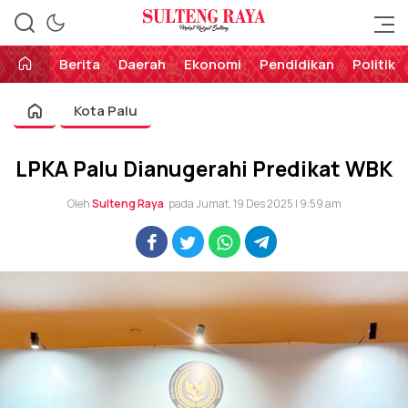
Perekat Rakyat Sulteng
Sulteng Raya
Berita
Daerah
Ekonomi
Pendidikan
Politik
Kota Palu
LPKA Palu Dianugerahi Predikat WBK
Oleh
Sulteng Raya
pada Jumat, 19 Des 2025 | 9:59 am