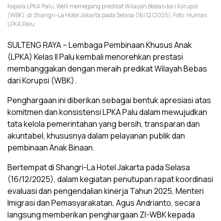
Kepala LPKA Palu, Welli memegang predikat Wilayah Bebas dari Korupsi
(WBK), di Shangri-La Hotel Jakarta pada Selasa (16/12/2025). Foto: Humas
LPKA Palu
SULTENG RAYA – Lembaga Pembinaan Khusus Anak
(LPKA) Kelas II Palu kembali menorehkan prestasi
membanggakan dengan meraih predikat Wilayah Bebas
dari Korupsi (WBK).
Penghargaan ini diberikan sebagai bentuk apresiasi atas
komitmen dan konsistensi LPKA Palu dalam mewujudkan
tata kelola pemerintahan yang bersih, transparan dan
akuntabel, khususnya dalam pelayanan publik dan
pembinaan Anak Binaan.
Bertempat di Shangri-La Hotel Jakarta pada Selasa
(16/12/2025), dalam kegiatan penutupan rapat koordinasi
evaluasi dan pengendalian kinerja Tahun 2025, Menteri
Imigrasi dan Pemasyarakatan, Agus Andrianto, secara
langsung memberikan penghargaan ZI-WBK kepada