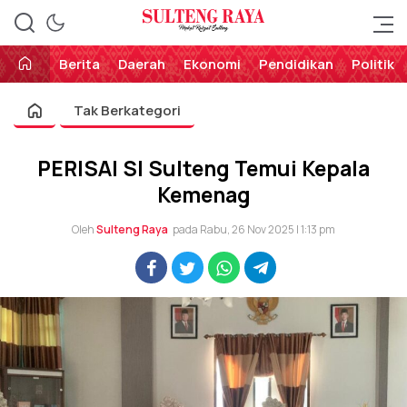
Perekat Rakyat Sulteng
Sulteng Raya
Berita
Daerah
Ekonomi
Pendidikan
Politik
Tak Berkategori
PERISAI SI Sulteng Temui Kepala
Kemenag
Oleh
Sulteng Raya
pada Rabu, 26 Nov 2025 | 1:13 pm