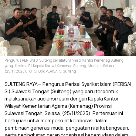
Pengurus PERISAI SI Sulteng bersilaturahmi di Kantor Kemenag Sulteng
yang diterima Plt Kepala Kanwil Kemenag Sulteng, Muchlis, Selasa
(25/11/2025). FOTO: Dok.PERISAI SI Sulteng
SULTENG RAYA— Pengurus Perisai Syarikat Islam (PERISAI
SI) Sulawesi Tengah (Sulteng) yang baru terbentuk
melaksanakan audiensi resmi dengan Kepala Kantor
Wilayah Kementerian Agama (Kemenag) Provinsi
Sulawesi Tengah, Selasa, (25/11/2025). Pertemuan ini
bertujuan untuk memperkuat kolaborasi dalam
pembinaan generasi muda, penguatan nilai kebangsaan,
serta peningkatan peran organisasi kepemudaan dalam