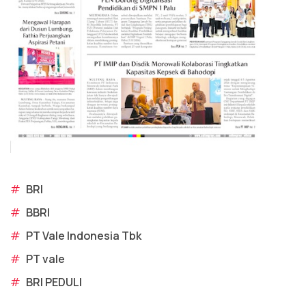
#
BRI
#
BBRI
#
PT Vale Indonesia Tbk
#
PT vale
#
BRI PEDULI