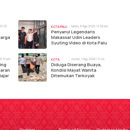
 10:32
Sabtu, 8 Agu 2026 | 9:52 am
KOTA PALU
Penyanyi Legendaris
uarga
Makassar Udin Leaders
Syuting Video di Kota Palu
 9:31 am
Jumat, 7 Agu 2026 | 11:44
KOTA
am
ing
Diduga Diserang Buaya,
PALU
iaran
Kondisi Mayat Wanita
lajar
Ditemukan Terkoyak
Redaksi
Terms of Service
Pedoman Media