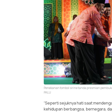
Penekanan tombol sirine tanda presmian pembuka
PALU
“Seperti sejuknya hati saat mendengar
kehidupan berbangsa, bernegara, da