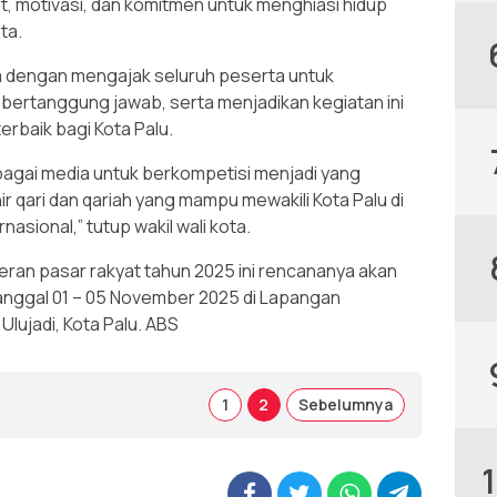
motivasi, dan komitmen untuk menghiasi hidup
ta.
a dengan mengajak seluruh peserta untuk
bertanggung jawab, serta menjadikan kegiatan ini
rbaik bagi Kota Palu.
bagai media untuk berkompetisi menjadi yang
ahir qari dan qariah yang mampu mewakili Kota Palu di
rnasional,” tutup wakil wali kota.
eran pasar rakyat tahun 2025 ini rencananya akan
 tanggal 01 – 05 November 2025 di Lapangan
lujadi, Kota Palu. ABS
1
2
Sebelumnya