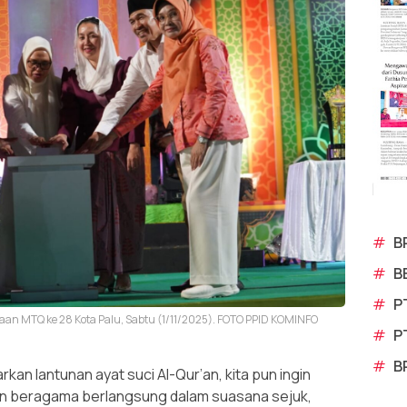
#
B
#
B
#
P
an MTQ ke 28 Kota Palu, Sabtu (1/11/2025). FOTO PPID KOMINFO
#
P
#
B
kan lantunan ayat suci Al-Qur’an, kita pun ingin
n beragama berlangsung dalam suasana sejuk,