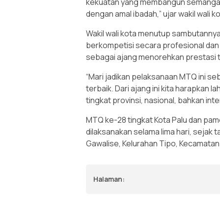
kekuatan yang membangun semangat, 
dengan amal ibadah,” ujar wakil wali ko
Wakil wali kota menutup sambutanny
berkompetisi secara profesional dan 
sebagai ajang menorehkan prestasi te
“Mari jadikan pelaksanaan MTQ ini se
terbaik. Dari ajang ini kita harapkan l
tingkat provinsi, nasional, bahkan inte
MTQ ke-28 tingkat Kota Palu dan pam
dilaksanakan selama lima hari, sejak
Gawalise, Kelurahan Tipo, Kecamatan U
Halaman: