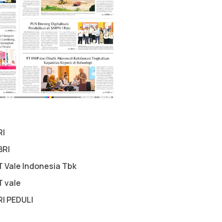
RI
BRI
T Vale Indonesia Tbk
T vale
RI PEDULI