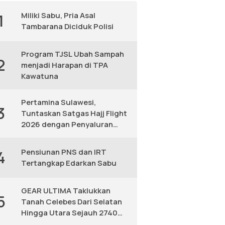
Miliki Sabu, Pria Asal
1
Tambarana Diciduk Polisi
Program TJSL Ubah Sampah
2
menjadi Harapan di TPA
Kawatuna
Pertamina Sulawesi,
3
Tuntaskan Satgas Hajj Flight
2026 dengan Penyaluran
Avtur Andal
Pensiunan PNS dan IRT
4
Tertangkap Edarkan Sabu
GEAR ULTIMA Taklukkan
5
Tanah Celebes Dari Selatan
Hingga Utara Sejauh 2740
KM