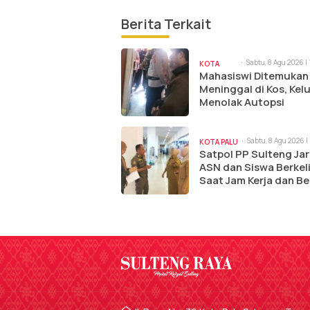
Berita Terkait
Sabtu, 8 Agu 2026 |
KOTA
am
Mahasiswi Ditemukan
PALU
Meninggal di Kos, Kel
Menolak Autopsi
Sabtu, 8 Agu 2026 |
KOTA PALU
Satpol PP Sulteng Jar
ASN dan Siswa Berkel
Saat Jam Kerja dan Be