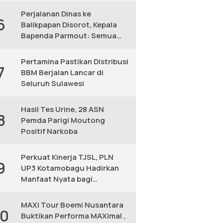
Perjalanan Dinas ke
6
Balikpapan Disorot, Kepala
Bapenda Parmout: Semua
yang Ikut Adalah Pegawai
Pertamina Pastikan Distribusi
7
BBM Berjalan Lancar di
Seluruh Sulawesi
Hasil Tes Urine, 28 ASN
8
Pemda Parigi Moutong
Positif Narkoba
Perkuat Kinerja TJSL, PLN
9
UP3 Kotamobagu Hadirkan
Manfaat Nyata bagi
Masyarakat
MAXi Tour Boemi Nusantara
10
Buktikan Performa MAXimal ,