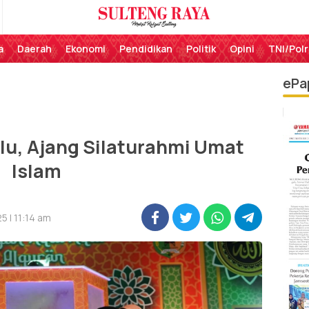
Perekat Rakyat Sulteng
Sulteng Raya
a
Daerah
Ekonomi
Pendidikan
Politik
Opini
TNI/Polr
ePa
lu, Ajang Silaturahmi Umat
Islam
5 | 11:14 am