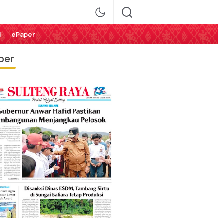
i
ePaper
per