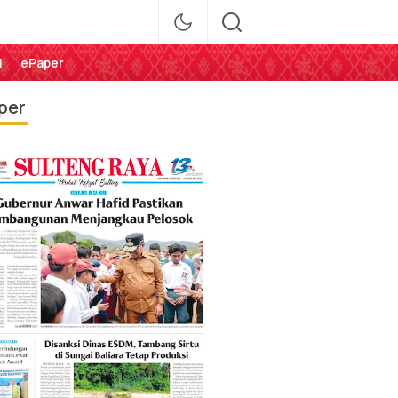
i
ePaper
per