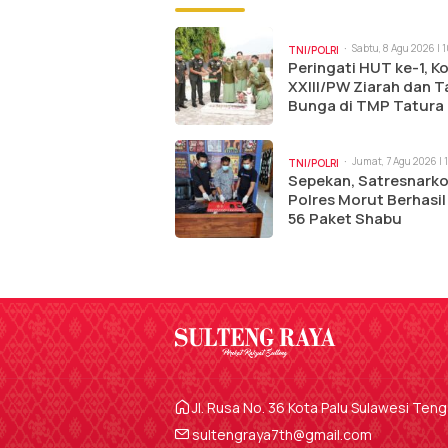
Sabtu, 8 Agu 2026 | 
TNI/POLRI
Peringati HUT ke-1, 
XXIII/PW Ziarah dan T
Bunga di TMP Tatura
Jumat, 7 Agu 2026 | 
TNI/POLRI
Sepekan, Satresnark
Polres Morut Berhasil
56 Paket Shabu
Jl. Rusa No. 36 Kota Palu Sulawesi Ten
sultengraya7th@gmail.com