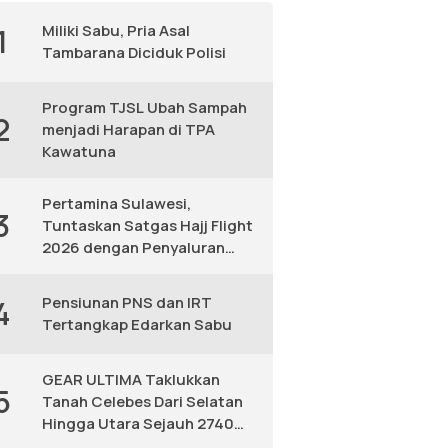
Miliki Sabu, Pria Asal
1
Tambarana Diciduk Polisi
Program TJSL Ubah Sampah
2
menjadi Harapan di TPA
Kawatuna
Pertamina Sulawesi,
3
Tuntaskan Satgas Hajj Flight
2026 dengan Penyaluran
Avtur Andal
Pensiunan PNS dan IRT
4
Tertangkap Edarkan Sabu
GEAR ULTIMA Taklukkan
5
Tanah Celebes Dari Selatan
Hingga Utara Sejauh 2740
KM