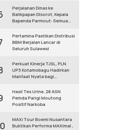
Perjalanan Dinas ke
6
Balikpapan Disorot, Kepala
Bapenda Parmout: Semua
yang Ikut Adalah Pegawai
Pertamina Pastikan Distribusi
7
BBM Berjalan Lancar di
Seluruh Sulawesi
Perkuat Kinerja TJSL, PLN
8
UP3 Kotamobagu Hadirkan
Manfaat Nyata bagi
Masyarakat
Hasil Tes Urine, 28 ASN
9
Pemda Parigi Moutong
Positif Narkoba
MAXi Tour Boemi Nusantara
10
Buktikan Performa MAXimal ,