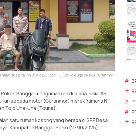
nkan dua pria inisial AR (25) dan HE (28), diduga pelaku Curanmor.
#
B
#
B
Polres Banggai mengamankan dua pria inisial AR
ncurian sepeda motor (Curanmor) merek Yamaha N-
#
P
en Tojo Una-Una (Touna).
#
P
alah satu rumah kosong yang berada di SPF Desa
#
B
ya, Kabupaten Banggai, Senin (27/10/2025).