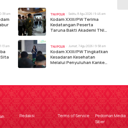
10:38 am
Sabtu, 8 Agu 2026 | 9:46 am
TNI/POLRI
Kodam
Kodam XXIII/PW Terima
abur
Kedatangan Peserta
Taruna Bakti Akademi TNI
dan Akpol 2026
11:13 am
Jumat, 7 Agu 2026 | 9:58 am
TNI/POLRI
oba
Kodam XXIII/PW Tingkatkan
 Sita
Kesadaran Kesehatan
Melalui Penyuluhan Kanker
dan Tumor
Redaksi
Terms of Service
Pedoman Media
gah
Siber