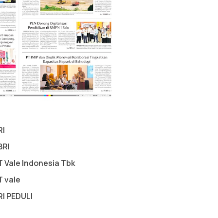
RI
BRI
T Vale Indonesia Tbk
T vale
RI PEDULI