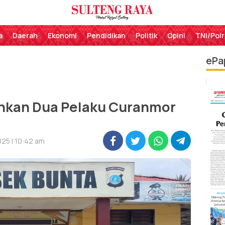
Perekat Rakyat Sulteng
Sulteng Raya
a
Daerah
Ekonomi
Pendidikan
Politik
Opini
TNI/Polr
ePa
nkan Dua Pelaku Curanmor
25 | 10:42 am