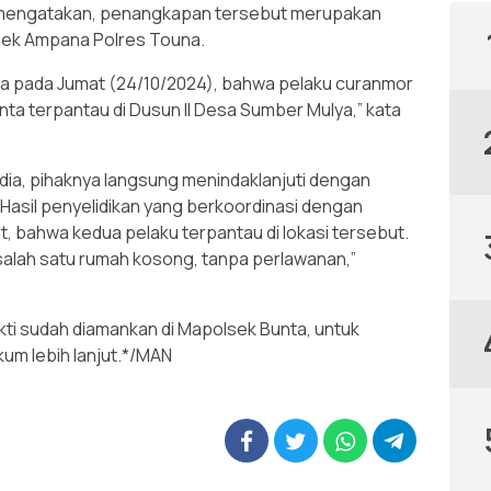
o mengatakan, penangkapan tersebut merupakan
lsek Ampana Polres Touna.
na pada Jumat (24/10/2024), bahwa pelaku curanmor
unta terpantau di Dusun II Desa Sumber Mulya,” kata
dia, pihaknya langsung menindaklanjuti dengan
Hasil penyelidikan yang berkoordinasi dengan
 bahwa kedua pelaku terpantau di lokasi tersebut.
salah satu rumah kosong, tanpa perlawanan,”
kti sudah diamankan di Mapolsek Bunta, untuk
kum lebih lanjut.*/MAN