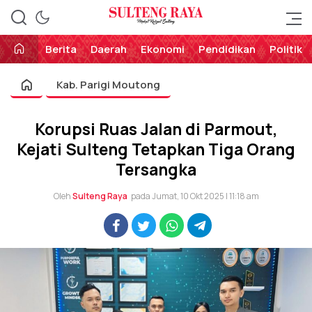
Perekat Rakyat Sulteng
Sulteng Raya
Berita
Daerah
Ekonomi
Pendidikan
Politik
Kab. Parigi Moutong
Korupsi Ruas Jalan di Parmout,
Kejati Sulteng Tetapkan Tiga Orang
Tersangka
Oleh
Sulteng Raya
pada Jumat, 10 Okt 2025 | 11:18 am