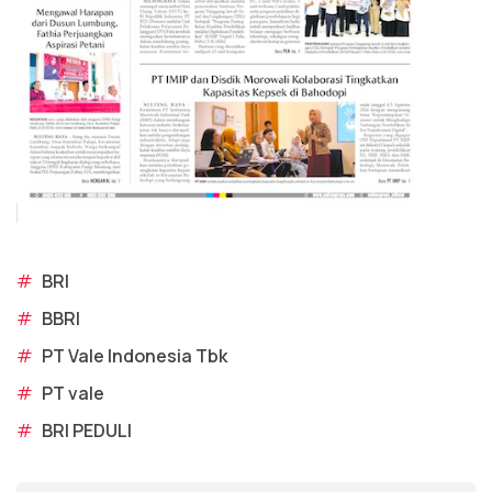
#
BRI
#
BBRI
#
PT Vale Indonesia Tbk
#
PT vale
#
BRI PEDULI