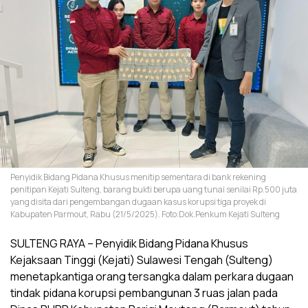
Penyidik Bidang Pidana Khusus menitip sementara di bank rekening
penitipan Kejati Sulteng, barang bukti berupa uang tunai senilai Rp.500 juta
yang disita dari pengembangan dugaan kasus korupsi tiga proyek di
Kabupaten Parmout, Rabu (21/5/2025). Foto:Dok.Penkum Kejati Sulteng
SULTENG RAYA – Penyidik Bidang Pidana Khusus
Kejaksaan Tinggi (Kejati) Sulawesi Tengah (Sulteng)
menetapkantiga orang tersangka dalam perkara dugaan
tindak pidana korupsi pembangunan 3 ruas jalan pada