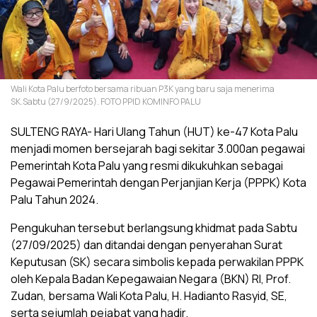
Wali Kota Palu berfoto bersama ribuan P3K yang baru saja menerima
SK.Sabtu (27/9/2025). FOTO PPID KOMINFO PALU
SULTENG RAYA- Hari Ulang Tahun (HUT) ke-47 Kota Palu
menjadi momen bersejarah bagi sekitar 3.000an pegawai
Pemerintah Kota Palu yang resmi dikukuhkan sebagai
Pegawai Pemerintah dengan Perjanjian Kerja (PPPK) Kota
Palu Tahun 2024.
Pengukuhan tersebut berlangsung khidmat pada Sabtu
(27/09/2025) dan ditandai dengan penyerahan Surat
Keputusan (SK) secara simbolis kepada perwakilan PPPK
oleh Kepala Badan Kepegawaian Negara (BKN) RI, Prof.
Zudan, bersama Wali Kota Palu, H. Hadianto Rasyid, SE,
serta sejumlah pejabat yang hadir.