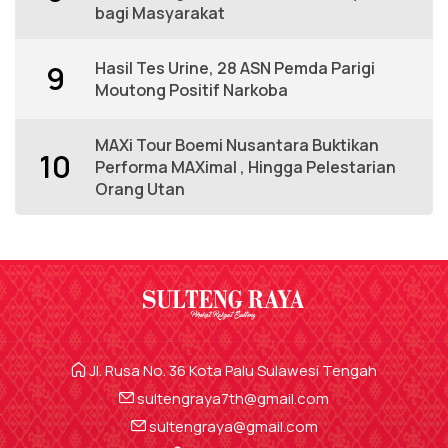
bagi Masyarakat
Hasil Tes Urine, 28 ASN Pemda Parigi
9
Moutong Positif Narkoba
MAXi Tour Boemi Nusantara Buktikan
10
Performa MAXimal , Hingga Pelestarian
Orang Utan
Jl. Rusa No. 36 Kota Palu Sulawesi Tengah
sultengraya7th@gmail.com
sultengraya@gmail.com