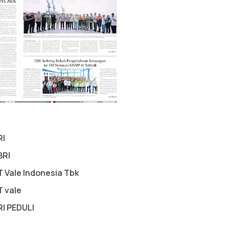
RI
BRI
T Vale Indonesia Tbk
T vale
RI PEDULI