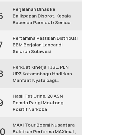
KM
Perjalanan Dinas ke
6
Balikpapan Disorot, Kepala
Bapenda Parmout: Semua
yang Ikut Adalah Pegawai
Pertamina Pastikan Distribusi
7
BBM Berjalan Lancar di
Seluruh Sulawesi
Perkuat Kinerja TJSL, PLN
8
UP3 Kotamobagu Hadirkan
Manfaat Nyata bagi
Masyarakat
Hasil Tes Urine, 28 ASN
9
Pemda Parigi Moutong
Positif Narkoba
MAXi Tour Boemi Nusantara
10
Buktikan Performa MAXimal ,