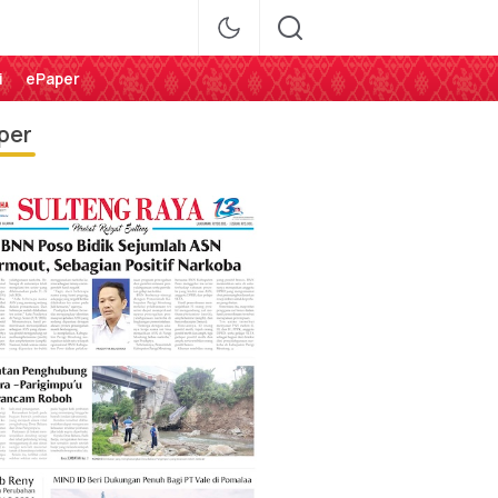
i
ePaper
per