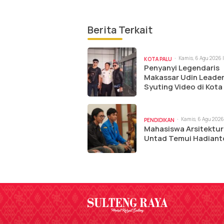
Berita Terkait
Kamis, 6 Agu 2026 |
KOTA PALU
Penyanyi Legendaris
Makassar Udin Leade
Syuting Video di Kota
Kamis, 6 Agu 2026 
PENDIDIKAN
am
Mahasiswa Arsitektur
Untad Temui Hadiant