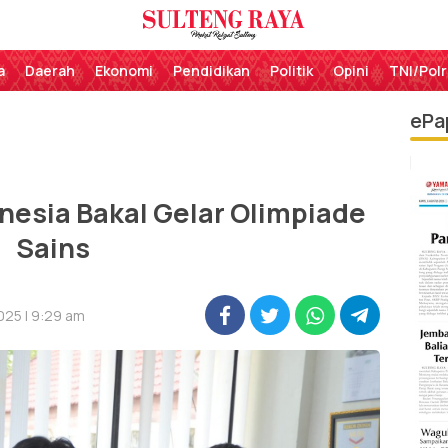
Perekat Rakyat Sulteng
Sulteng Raya
a
Daerah
Ekonomi
Pendidikan
Politik
Opini
TNI/Polr
ePa
nesia Bakal Gelar Olimpiade
Sains
025 | 9:29 am