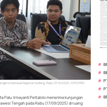
#
B
#
B
#
P
ngers Indonesia Regional Sulteng, Rabu (17/9/2025). FOTO PPID
#
P
#
B
a Palu, Irmayanti Pettalolo menerima kunjungan
lawesi Tengah pada Rabu (17/09/2025) di ruang