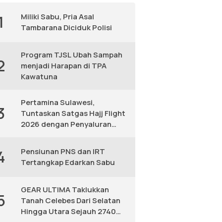
Miliki Sabu, Pria Asal
1
Tambarana Diciduk Polisi
Program TJSL Ubah Sampah
2
menjadi Harapan di TPA
Kawatuna
Pertamina Sulawesi,
3
Tuntaskan Satgas Hajj Flight
2026 dengan Penyaluran
Avtur Andal
Pensiunan PNS dan IRT
4
Tertangkap Edarkan Sabu
GEAR ULTIMA Taklukkan
5
Tanah Celebes Dari Selatan
Hingga Utara Sejauh 2740