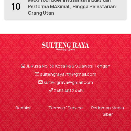
10
Performa MAXimal , Hingga Pelestarian
Orang Utan
Jl. Rusa No. 36 Kota Palu Sulawesi Tengah
sultengraya7th@gmail.com
sultengraya@gmail.com
0451 4012 445
Redaksi
Terms of Service
Pedoman Media
Siber