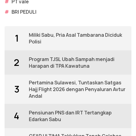
#
PT vale
#
BRI PEDULI
Miliki Sabu, Pria Asal Tambarana Diciduk
1
Polisi
Program TJSL Ubah Sampah menjadi
2
Harapan di TPA Kawatuna
Pertamina Sulawesi, Tuntaskan Satgas
3
Hajj Flight 2026 dengan Penyaluran Avtur
Andal
Pensiunan PNS dan IRT Tertangkap
4
Edarkan Sabu
GEAR ULTIMA Taklukkan Tanah Celebes