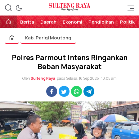
Perekat Rakyat Sulteng
Sulteng Raya
Berita
Daerah
Ekonomi
Pendidikan
Politik
Kab. Parigi Moutong
Polres Parmout Intens Ringankan
Beban Masyarakat
Oleh
Sulteng Raya
pada Selasa, 16 Sep 2025 | 10:05 am