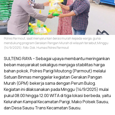
Polres Parmout, saat menyalurkan beras murah kepada warga, guna
mendukung program Gerakan Pangan Murah di wilayah tersebut,Minggu
(14/9/2025). Foto: Dok. Humas Polres Parmout
SULTENG RAYA – Sebagai upaya membantu meringankan
beban masyarakat sekaligus menjaga stabilitas harga
bahan pokok, Polres Parigi Moutong (Parmout) melalui
Satuan Binmas menggelar kegiatan Gerakan Pangan
Murah (GPM) bekerja sama dengan Perum Bulog.
Kegiatan ini dilaksanakan pada Minggu (14/9/2025) mulai
pukul 08.00 hingga 12.00 WITA di tiga lokasi berbeda, yaitu
Kelurahan Kampal Kecamatan Parigi, Mako Polsek Sausu,
dan Desa Sausu Trans Kecamatan Sausu.