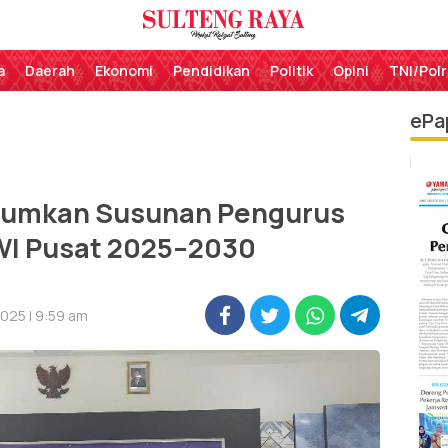
Perekat Rakyat Sulteng
Sulteng Raya
a
Daerah
Ekonomi
Pendidikan
Politik
Opini
TNI/Polr
ePa
umkan Susunan Pengurus
WI Pusat 2025–2030
025 | 9:59 am