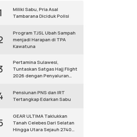
Miliki Sabu, Pria Asal
1
Tambarana Diciduk Polisi
Program TJSL Ubah Sampah
2
menjadi Harapan di TPA
Kawatuna
Pertamina Sulawesi,
3
Tuntaskan Satgas Hajj Flight
2026 dengan Penyaluran
Avtur Andal
Pensiunan PNS dan IRT
4
Tertangkap Edarkan Sabu
GEAR ULTIMA Taklukkan
5
Tanah Celebes Dari Selatan
Hingga Utara Sejauh 2740
KM