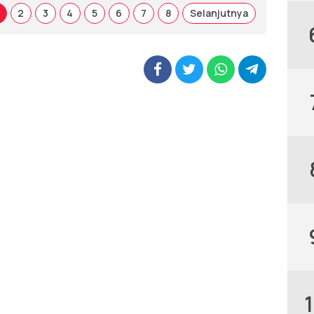
2
3
4
5
6
7
8
Selanjutnya