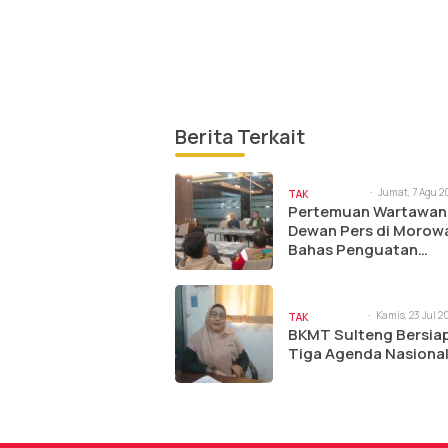
Berita Terkait
Jumat, 7 Agu 2
TAK
9:44 am
Pertemuan Wartawan
BERKATEGORI
Dewan Pers di Morowa
Bahas Penguatan
Profesionalisme Jurna
Kamis, 23 Jul 2
TAK
10:09 am
BKMT Sulteng Bersiap
BERKATEGORI
Tiga Agenda Nasiona