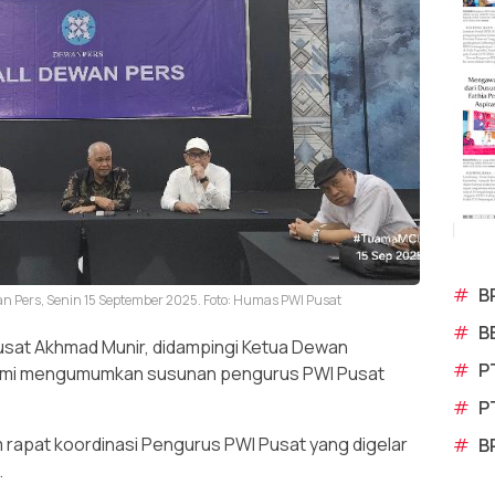
#
B
an Pers, Senin 15 September 2025. Foto: Humas PWI Pusat
#
B
sat Akhmad Munir, didampingi Ketua Dewan
#
P
resmi mengumumkan susunan pengurus PWI Pusat
#
P
 rapat koordinasi Pengurus PWI Pusat yang digelar
#
B
.