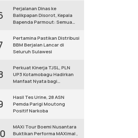
Perjalanan Dinas ke
6
Balikpapan Disorot, Kepala
Bapenda Parmout: Semua
yang Ikut Adalah Pegawai
Pertamina Pastikan Distribusi
7
BBM Berjalan Lancar di
Seluruh Sulawesi
Perkuat Kinerja TJSL, PLN
8
UP3 Kotamobagu Hadirkan
Manfaat Nyata bagi
Masyarakat
Hasil Tes Urine, 28 ASN
9
Pemda Parigi Moutong
Positif Narkoba
MAXi Tour Boemi Nusantara
10
Buktikan Performa MAXimal ,