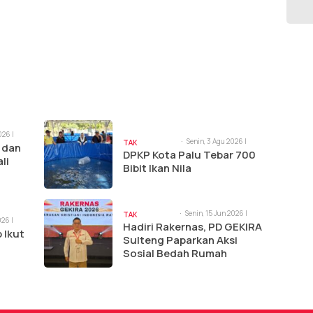
026 |
Senin, 3 Agu 2026 |
TAK
 dan
11:03 am
DPKP Kota Palu Tebar 700
BERKATEGORI
li
Bibit Ikan Nila
lis
Senin, 15 Jun 2026 |
TAK
026 |
10:39 am
Hadiri Rakernas, PD GEKIRA
BERKATEGORI
 Ikut
Sulteng Paparkan Aksi
l
Sosial Bedah Rumah