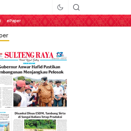
i
ePaper
per