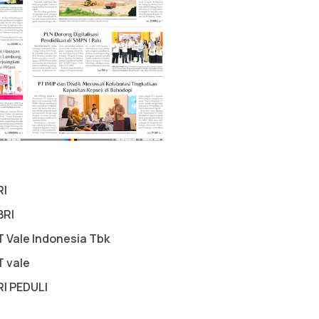
RI
BRI
T Vale Indonesia Tbk
T vale
RI PEDULI