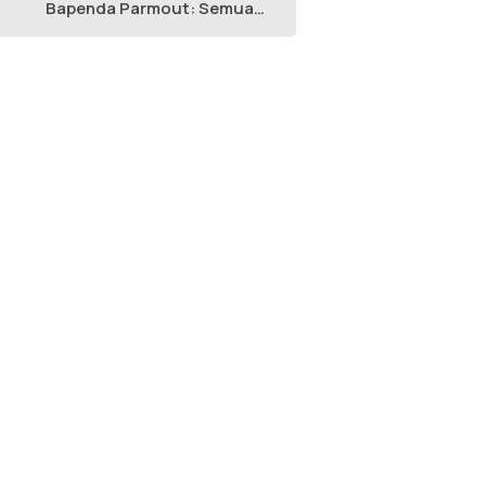
Bapenda Parmout: Semua
yang Ikut Adalah Pegawai