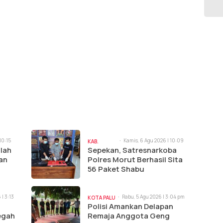
10:15
Kamis, 6 Agu 2026 | 10:09
KAB.
am
lah
Sepekan, Satresnarkoba
MORUT
an
Polres Morut Berhasil Sita
56 Paket Shabu
| 3:13
Rabu, 5 Agu 2026 | 3:04 pm
KOTA PALU
Polisi Amankan Delapan
egah
Remaja Anggota Geng