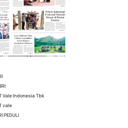
RI
BRI
T Vale Indonesia Tbk
T vale
RI PEDULI