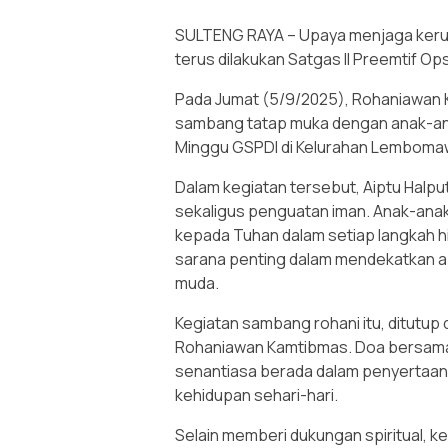
SULTENG RAYA – Upaya menjaga keru
terus dilakukan Satgas II Preemtif O
Pada Jumat (5/9/2025), Rohaniawan K
sambang tatap muka dengan anak-ana
Minggu GSPDI di Kelurahan Lembomaw
Dalam kegiatan tersebut, Aiptu Halpu
sekaligus penguatan iman. Anak-anak
kepada Tuhan dalam setiap langkah 
sarana penting dalam mendekatkan a
muda.
Kegiatan sambang rohani itu, ditutup
Rohaniawan Kamtibmas. Doa bersama i
senantiasa berada dalam penyertaan 
kehidupan sehari-hari.
Selain memberi dukungan spiritual, k