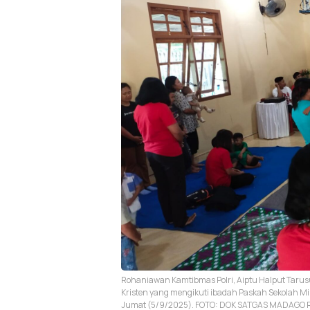
Rohaniawan Kamtibmas Polri, Aiptu Halput Tar
Kristen yang mengikuti ibadah Paskah Sekolah M
Jumat (5/9/2025). FOTO: DOK SATGAS MADAGO 