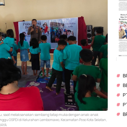
#
B
#
B
#
P
#
P
#
B
usu, saat melaksanakan sambang tatap muka dengan anak-anak
inggu GSPDI di Kelurahan Lembomawo, Kecamatan Poso Kota Selatan,
RAYA