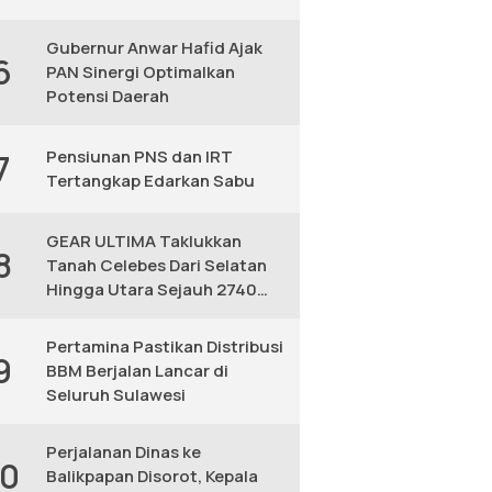
Gubernur Anwar Hafid Ajak
6
PAN Sinergi Optimalkan
Potensi Daerah
Pensiunan PNS dan IRT
7
Tertangkap Edarkan Sabu
GEAR ULTIMA Taklukkan
8
Tanah Celebes Dari Selatan
Hingga Utara Sejauh 2740
KM
Pertamina Pastikan Distribusi
9
BBM Berjalan Lancar di
Seluruh Sulawesi
Perjalanan Dinas ke
10
Balikpapan Disorot, Kepala