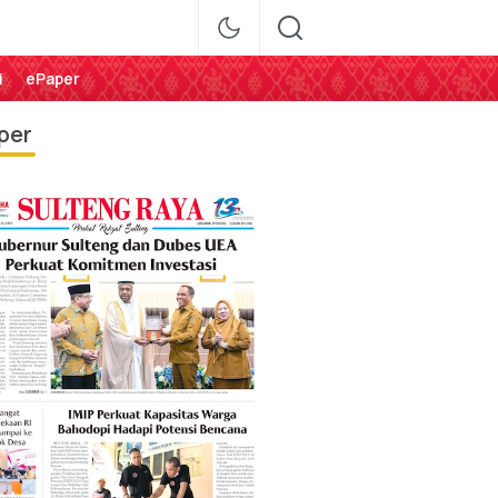
i
ePaper
per