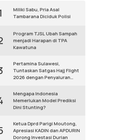
Miliki Sabu, Pria Asal
1
Tambarana Diciduk Polisi
Program TJSL Ubah Sampah
2
menjadi Harapan di TPA
Kawatuna
Pertamina Sulawesi,
3
Tuntaskan Satgas Hajj Flight
2026 dengan Penyaluran
Avtur Andal
Mengapa Indonesia
4
Memerlukan Model Prediksi
Dini Stunting?
Ketua Dprd Parigi Moutong,
5
Apresiasi KADIN dan APDURIN
Dorong Investasi Durian