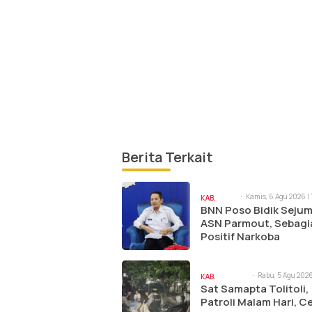
Berita Terkait
Kamis, 6 Agu 2026 | 
KAB.
am
BNN Poso Bidik Sejum
POSO
ASN Parmout, Sebagi
Positif Narkoba
Rabu, 5 Agu 2026 
KAB.
pm
Sat Samapta Tolitoli,
TOLITOLI
Patroli Malam Hari, C