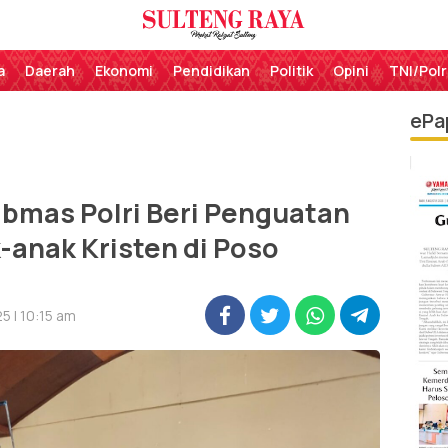
Perekat Rakyat Sulteng
Sulteng Raya
a
Daerah
Ekonomi
Pendidikan
Politik
Opini
TNI/Polr
ePa
bmas Polri Beri Penguatan
-anak Kristen di Poso
5 | 10:15 am