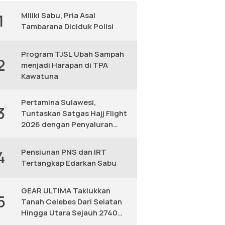
Miliki Sabu, Pria Asal
1
Tambarana Diciduk Polisi
Program TJSL Ubah Sampah
2
menjadi Harapan di TPA
Kawatuna
Pertamina Sulawesi,
3
Tuntaskan Satgas Hajj Flight
2026 dengan Penyaluran
Avtur Andal
Pensiunan PNS dan IRT
4
Tertangkap Edarkan Sabu
GEAR ULTIMA Taklukkan
5
Tanah Celebes Dari Selatan
Hingga Utara Sejauh 2740
KM