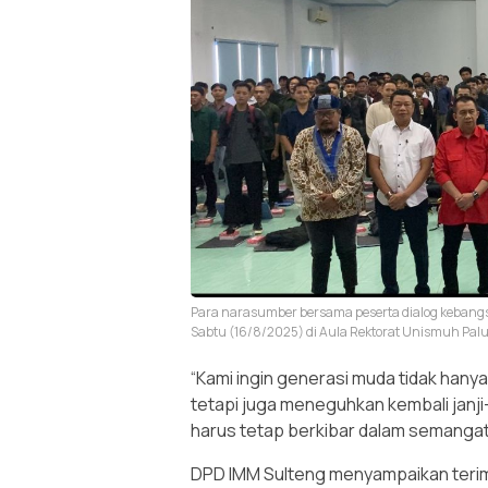
Para narasumber bersama peserta dialog kebangs
Sabtu (16/8/2025) di Aula Rektorat Unismuh Pa
“Kami ingin generasi muda tidak ha
tetapi juga meneguhkan kembali janji
harus tetap berkibar dalam semangat 
DPD IMM Sulteng menyampaikan terim