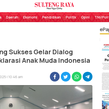
Perekat Rakyat Sulteng
Sulteng Raya
a
Daerah
Ekonomi
Pendidikan
Politik
Opini
TNI/Polr
ePa
ng Sukses Gelar Dialog
larasi Anak Muda Indonesia
025 | 10:46 am