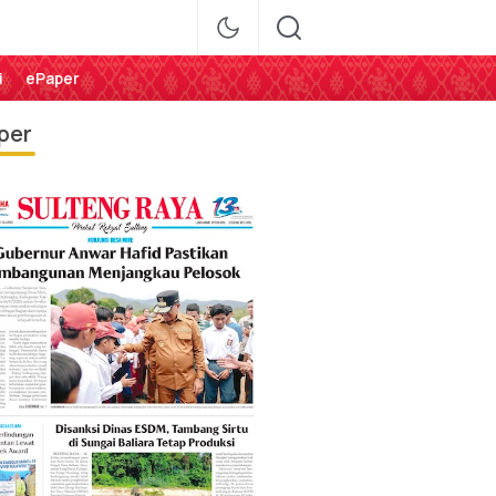
i
ePaper
per