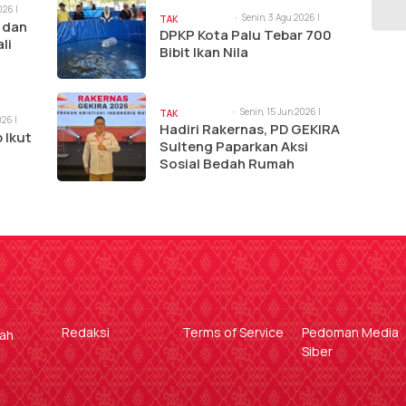
026 |
Senin, 3 Agu 2026 |
TAK
 dan
11:03 am
DPKP Kota Palu Tebar 700
BERKATEGORI
li
Bibit Ikan Nila
lis
Senin, 15 Jun 2026 |
TAK
026 |
10:39 am
Hadiri Rakernas, PD GEKIRA
BERKATEGORI
 Ikut
Sulteng Paparkan Aksi
l
Sosial Bedah Rumah
Redaksi
Terms of Service
Pedoman Media
gah
Siber