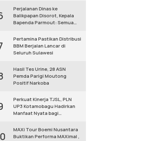
Perjalanan Dinas ke
6
Balikpapan Disorot, Kepala
Bapenda Parmout: Semua
yang Ikut Adalah Pegawai
Pertamina Pastikan Distribusi
7
BBM Berjalan Lancar di
Seluruh Sulawesi
Hasil Tes Urine, 28 ASN
8
Pemda Parigi Moutong
Positif Narkoba
Perkuat Kinerja TJSL, PLN
9
UP3 Kotamobagu Hadirkan
Manfaat Nyata bagi
Masyarakat
MAXi Tour Boemi Nusantara
10
Buktikan Performa MAXimal ,