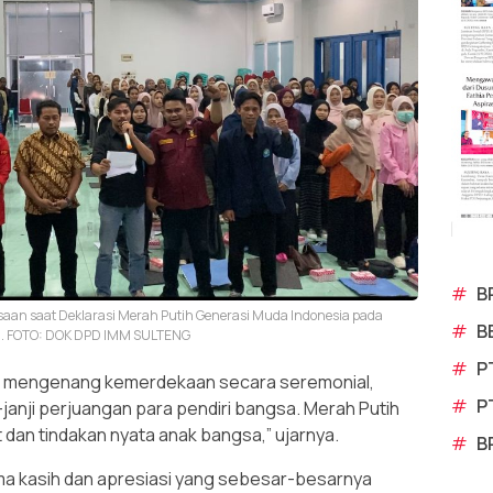
#
B
aan saat Deklarasi Merah Putih Generasi Muda Indonesia pada
#
B
lu. FOTO: DOK DPD IMM SULTENG
#
P
nya mengenang kemerdekaan secara seremonial,
#
P
-janji perjuangan para pendiri bangsa. Merah Putih
dan tindakan nyata anak bangsa,” ujarnya.
#
B
a kasih dan apresiasi yang sebesar-besarnya