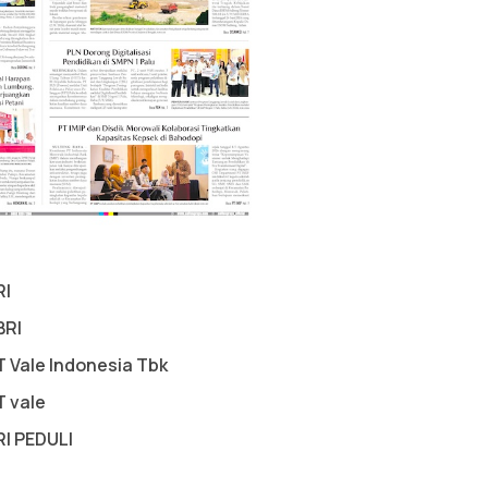
RI
BRI
T Vale Indonesia Tbk
T vale
RI PEDULI