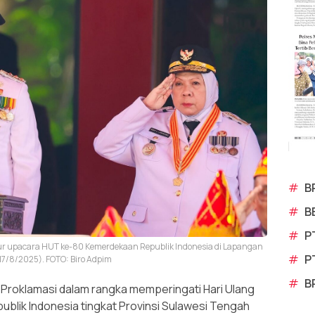
#
B
#
B
#
P
tur upacara HUT ke-80 Kemerdekaan Republik Indonesia di Lapangan
#
P
17/8/2025). FOTO: Biro Adpim
#
B
Proklamasi dalam rangka memperingati Hari Ulang
lik Indonesia tingkat Provinsi Sulawesi Tengah