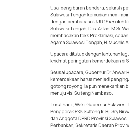
Usai pengibaran bendera, seluruh pe
Sulawesi Tengah kemudian memimpin 
dengan pembacaan UUD 1945 oleh Kep
Sulawesi Tengah, Drs. Arfan, M.Si. Wak
membacakan teks Proklamasi, sedangk
Agama Sulawesi Tengah, H. Muchlis As
Upacara ditutup dengan lantunan lagu
khidmat peringatan kemerdekaan di 
Seusai upacara, Gubernur Dr.Anwar
kemerdekaan harus menjadi penging
gotong royong. Ia pun menekankan b
menuju visi Sulteng Nambaso.
Turut hadir, Wakil Gubernur Sulawesi
Penggerak PKK Sulteng Ir. Hj. Sry Ni
dan Anggota DPRD Provinsi Sulawesi T
Perbankan, Sekretaris Daerah Provin