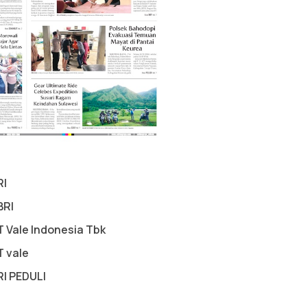
RI
BRI
T Vale Indonesia Tbk
T vale
RI PEDULI