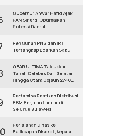
Gubernur Anwar Hafid Ajak
6
PAN Sinergi Optimalkan
Potensi Daerah
Pensiunan PNS dan IRT
7
Tertangkap Edarkan Sabu
GEAR ULTIMA Taklukkan
8
Tanah Celebes Dari Selatan
Hingga Utara Sejauh 2740
KM
Pertamina Pastikan Distribusi
9
BBM Berjalan Lancar di
Seluruh Sulawesi
Perjalanan Dinas ke
10
Balikpapan Disorot, Kepala