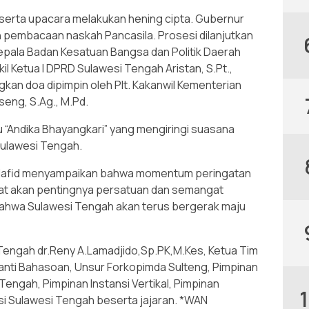
serta upacara melakukan hening cipta. Gubernur
pembacaan naskah Pancasila. Prosesi dilanjutkan
ala Badan Kesatuan Bangsa dan Politik Daerah
il Ketua I DPRD Sulawesi Tengah Aristan, S.Pt.,
an doa dipimpin oleh Plt. Kakanwil Kementerian
eng, S.Ag., M.Pd.
 “Andika Bhayangkari” yang mengiringi suasana
Sulawesi Tengah.
 Hafid menyampaikan bahwa momentum peringatan
at akan pentingnya persatuan dan semangat
ahwa Sulawesi Tengah akan terus bergerak maju
 Tengah dr.Reny A.Lamadjido,Sp.PK,M.Kes, Ketua Tim
rwanti Bahasoan, Unsur Forkopimda Sulteng, Pimpinan
engah, Pimpinan Instansi Vertikal, Pimpinan
si Sulawesi Tengah beserta jajaran. *WAN