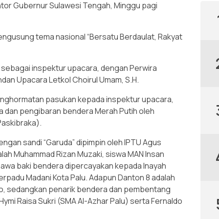
ntor Gubernur Sulawesi Tengah, Minggu pagi
ngusung tema nasional “Bersatu Berdaulat, Rakyat
 sebagai inspektur upacara, dengan Perwira
dan Upacara Letkol Choirul Umam, S.H.
enghormatan pasukan kepada inspektur upacara,
a dan pengibaran bendera Merah Putih oleh
askibraka).
engan sandi “Garuda” dipimpin oleh IPTU Agus
lah Muhammad Rizan Muzaki, siswa MAN Insan
awa baki bendera dipercayakan kepada Inayah
erpadu Madani Kota Palu. Adapun Danton 8 adalah
oso, sedangkan penarik bendera dan pembentang
ymi Raisa Sukri (SMA Al-Azhar Palu) serta Fernaldo