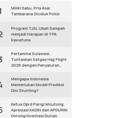
Miliki Sabu, Pria Asal
1
Tambarana Diciduk Polisi
Program TJSL Ubah Sampah
2
menjadi Harapan di TPA
Kawatuna
Pertamina Sulawesi,
3
Tuntaskan Satgas Hajj Flight
2026 dengan Penyaluran
Avtur Andal
Mengapa Indonesia
4
Memerlukan Model Prediksi
Dini Stunting?
Ketua Dprd Parigi Moutong,
5
Apresiasi KADIN dan APDURIN
Dorong Investasi Durian