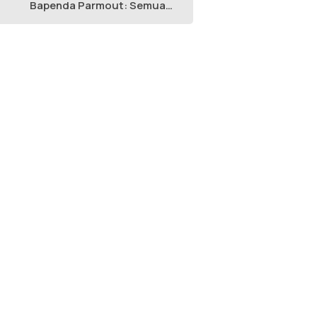
Bapenda Parmout: Semua
yang Ikut Adalah Pegawai