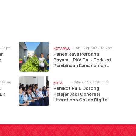
 3:04 pm
Rabu, 5 Agu 2026 | 12:12 pm
KOTA PALU
an
Panen Raya Perdana
g
Bayam, LPKA Palu Perkuat
Pembinaan Kemandirian
Anak Binaan
11:58 am
Selasa, 4 Agu 2026 | 11:02
KOTA
am
s
Pemkot Palu Dorong
PALU
KEK
Pelajar Jadi Generasi
Literat dan Cakap Digital