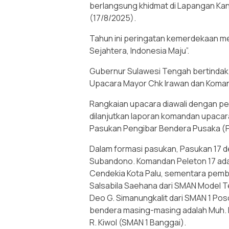
berlangsung khidmat di Lapangan Ka
(17/8/2025).
Tahun ini peringatan kemerdekaan me
Sejahtera, Indonesia Maju”.
Gubernur Sulawesi Tengah bertindak
Upacara Mayor Chk Irawan dan Koman
Rangkaian upacara diawali dengan p
dilanjutkan laporan komandan upacar
Pasukan Pengibar Bendera Pusaka (P
Dalam formasi pasukan, Pasukan 17 d
Subandono. Komandan Peleton 17 ada
Cendekia Kota Palu, sementara pemb
Salsabila Saehana dari SMAN Model T
Deo G. Simanungkalit dari SMAN 1 P
bendera masing-masing adalah Muh. H
R. Kiwol (SMAN 1 Banggai).