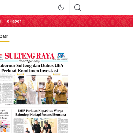
i
ePaper
per