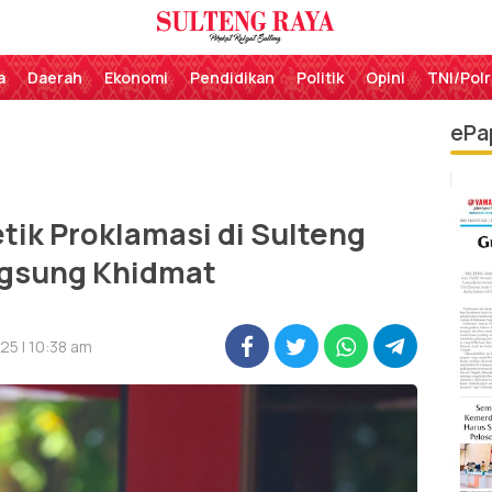
Perekat Rakyat Sulteng
Sulteng Raya
a
Daerah
Ekonomi
Pendidikan
Politik
Opini
TNI/Polr
ePa
tik Proklamasi di Sulteng
ngsung Khidmat
25 | 10:38 am