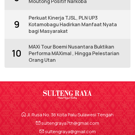
Moutong Positif Narkoba
Perkuat Kinerja TJSL, PLN UP3
9
Kotamobagu Hadirkan Manfaat Nyata
bagi Masyarakat
MAXi Tour Boemi Nusantara Buktikan
10
Performa MAXimal , Hingga Pelestarian
Orang Utan
Jl. Rusa No. 36 Kota Palu Sulawesi Tengah
sultengraya7th@gmail.com
sultengraya@gmail.com