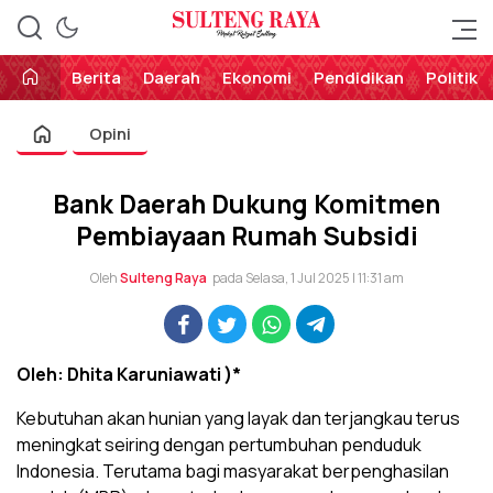
Perekat Rakyat Sulteng
Sulteng Raya
Berita
Daerah
Ekonomi
Pendidikan
Politik
Opini
Bank Daerah Dukung Komitmen
Pembiayaan Rumah Subsidi
Oleh
Sulteng Raya
pada Selasa, 1 Jul 2025 | 11:31 am
Oleh: Dhita Karuniawati )*
Kebutuhan akan hunian yang layak dan terjangkau terus
meningkat seiring dengan pertumbuhan penduduk
Indonesia. Terutama bagi masyarakat berpenghasilan