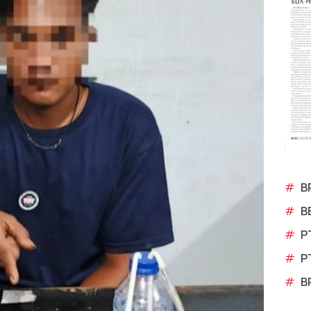
#
B
#
B
#
P
#
P
#
B