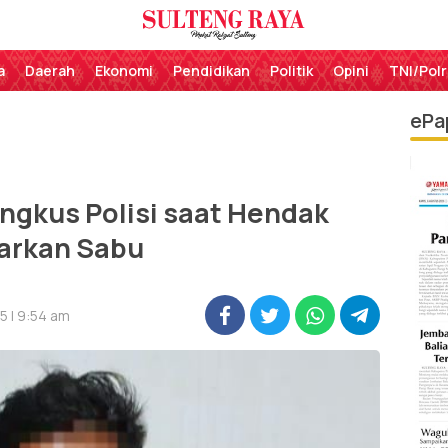
Perekat Rakyat Sulteng
Sulteng Raya
a
Daerah
Ekonomi
Pendidikan
Politik
Opini
TNI/Polr
ePa
ringkus Polisi saat Hendak
arkan Sabu
5 | 9:54 am