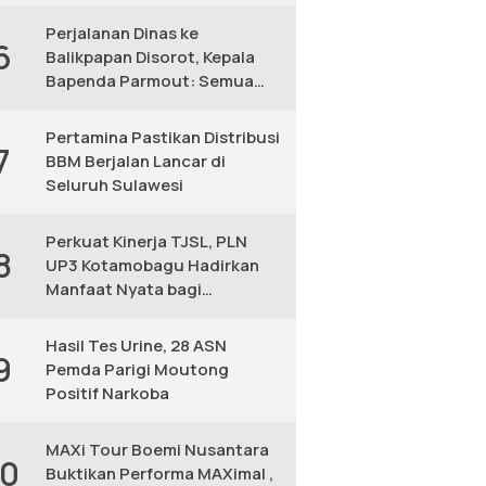
KM
Perjalanan Dinas ke
6
Balikpapan Disorot, Kepala
Bapenda Parmout: Semua
yang Ikut Adalah Pegawai
Pertamina Pastikan Distribusi
7
BBM Berjalan Lancar di
Seluruh Sulawesi
Perkuat Kinerja TJSL, PLN
8
UP3 Kotamobagu Hadirkan
Manfaat Nyata bagi
Masyarakat
Hasil Tes Urine, 28 ASN
9
Pemda Parigi Moutong
Positif Narkoba
MAXi Tour Boemi Nusantara
10
Buktikan Performa MAXimal ,