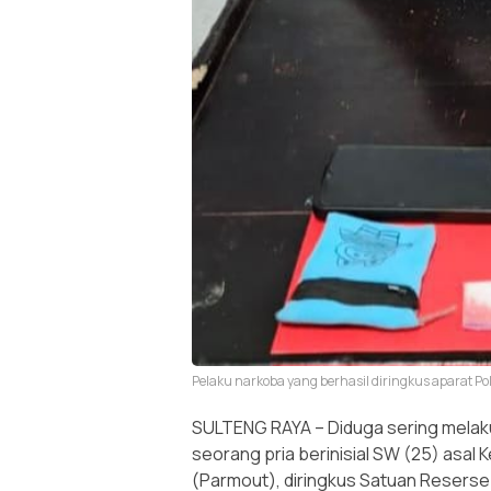
Pelaku narkoba yang berhasil diringkus apara
SULTENG RAYA – Diduga sering melak
seorang pria berinisial SW (25) asa
(Parmout), diringkus Satuan Reserse