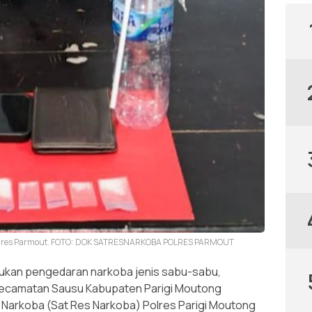
t Polres Parmout. FOTO: DOK SATRESNARKOBA POLRES PARMOUT
ukan pengedaran narkoba jenis sabu-sabu,
l Kecamatan Sausu Kabupaten Parigi Moutong
 Narkoba (Sat Res Narkoba) Polres Parigi Moutong