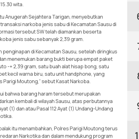
15.30 wita.
ptu Anugerah Sejahtera Tarigan, menyebutkan
transaksi narkoba jenis sabu di Kecamatan Sausu di
ormasi tersebut SW telah diamankan beserta
koba jenis sabu sebanyak 2,39 gram.
 penginapan di Kecamatan Sausu, setelah diringkus
an menemukan barang bukti berupa empat paket
to -+ 2,39 gram, satu buah alat hisap bong, satu
t kecil warna biru, satu unit handphone, yang
s Parigi Moutong,” sebut Kasat Narkoba.
tahui bahwa barang haram tersebut merupakan
edarkan kembali di wilayah Sausu, atas perbutannya
Ayat (1) dan atau Pasal 112 Ayat (1) Undang-Undang
otika.
 balak itu menambahkan, Polres Parigi Moutong terus
edaran Narkotika dan dalam mendukung program