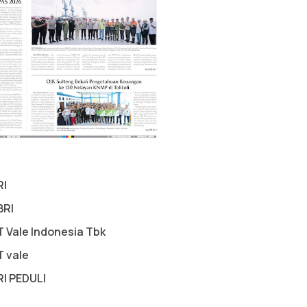
RI
BRI
T Vale Indonesia Tbk
T vale
RI PEDULI