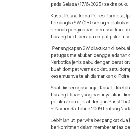
pada Selasa (17/6/2025) sekira pukul 
Kasat Resnarkoba Polres Parmout, I
tersangka SW (25) sering melakukan 
sebuah penginapan, berdasarkan inf
barang bukti berupa empat paket nar
“Penangkapan SW dilakukan di sebuah
petugas melakukan penggeledahan d
Narkotika jenis sabu dengan berat bru
buah dompet warna coklat, satu dompe
kesemuanya telah diamankan di Polre
Saat diinterogasi lanjut Kasat, dike
barang titipan yang nantinya akan di
pelaku akan dijerat dengan Pasal 114 
RI Nomor 35 Tahun 2009 tentang Nark
Lebih lanjut, perwira berpangkat dua
berkomitmen dalam memberantas per