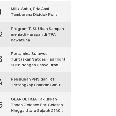
Miliki Sabu, Pria Asal
1
Tambarana Diciduk Polisi
Program TJSL Ubah Sampah
2
menjadi Harapan di TPA
Kawatuna
Pertamina Sulawesi,
3
Tuntaskan Satgas Hajj Flight
2026 dengan Penyaluran
Avtur Andal
Pensiunan PNS dan IRT
4
Tertangkap Edarkan Sabu
GEAR ULTIMA Taklukkan
5
Tanah Celebes Dari Selatan
Hingga Utara Sejauh 2740