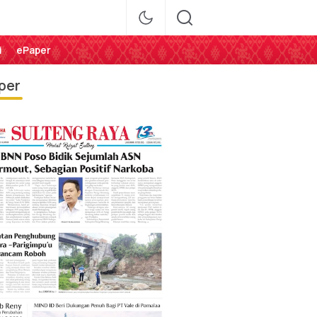
i
ePaper
per