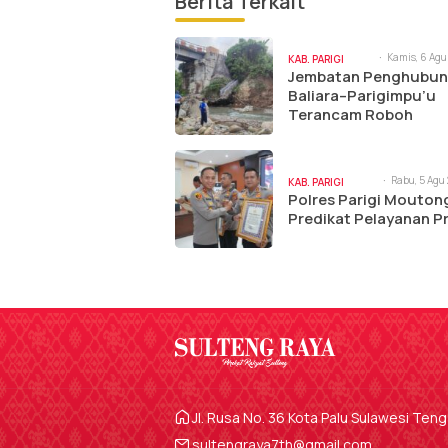
Berita Terkait
Kamis, 6 Agu
KAB. PARIGI
10:23 am
Jembatan Penghubu
MOUTONG
Baliara–Parigimpu’u
Terancam Roboh
Rabu, 5 Agu
KAB. PARIGI
2:52 pm
Polres Parigi Mouton
MOUTONG
Predikat Pelayanan P
Jl. Rusa No. 36 Kota Palu Sulawesi Ten
sultengraya7th@gmail.com