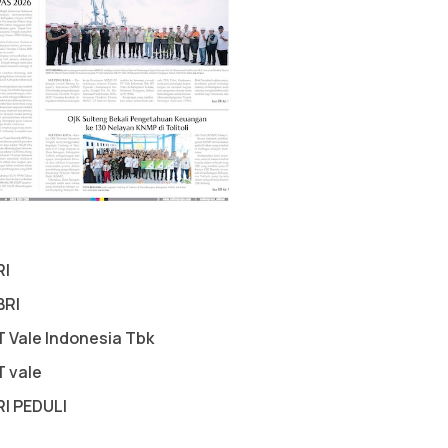
RI
BRI
T Vale Indonesia Tbk
T vale
RI PEDULI