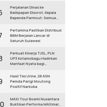
KM
Perjalanan Dinas ke
6
Balikpapan Disorot, Kepala
Bapenda Parmout: Semua
yang Ikut Adalah Pegawai
Pertamina Pastikan Distribusi
7
BBM Berjalan Lancar di
Seluruh Sulawesi
Perkuat Kinerja TJSL, PLN
8
UP3 Kotamobagu Hadirkan
Manfaat Nyata bagi
Masyarakat
Hasil Tes Urine, 28 ASN
9
Pemda Parigi Moutong
Positif Narkoba
MAXi Tour Boemi Nusantara
10
Buktikan Performa MAXimal ,