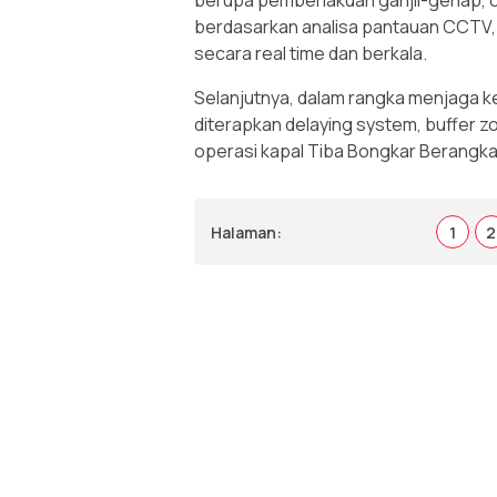
berupa pemberlakuan ganjil-genap, c
berdasarkan analisa pantauan CCTV, t
secara real time dan berkala.
Selanjutnya, dalam rangka menjaga k
diterapkan delaying system, buffer z
operasi kapal Tiba Bongkar Berangka
Halaman:
1
2