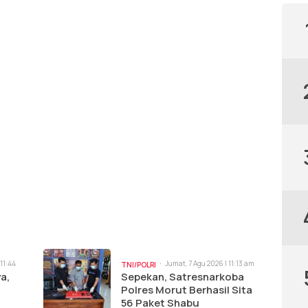
 11:44
Jumat, 7 Agu 2026 | 11:13 am
TNI/POLRI
a,
Sepekan, Satresnarkoba
Polres Morut Berhasil Sita
56 Paket Shabu