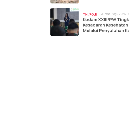
Jumat, 7 Agu 2026 |
TNI/POLRI
Kodam XXIII/PW Ting
Kesadaran Kesehatan
Melalui Penyuluhan K
dan Tumor