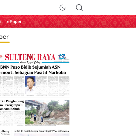
i
ePaper
per