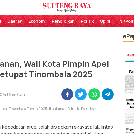
Perekat Rakyat Sulteng
Sulteng Raya
a
Daerah
Ekonomi
Pendidikan
Politik
Opini
TNI/Polr
ePa
anan, Wali Kota Pimpin Apel
Ketupat Tinombala 2025
025 | 9:50 am
tupat Tinombala Tahun 2025 di halaman Polresta Palu, Kamis
 kepadatan arus, telah disiapkan rekayasa lalu lintas