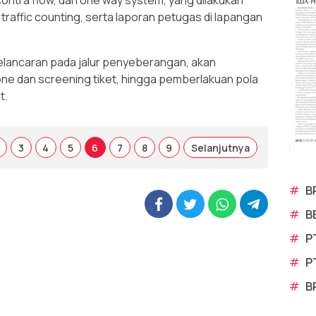
ontra flow, dan one way system, yang dilakukan
raffic counting, serta laporan petugas di lapangan
elancaran pada jalur penyeberangan, akan
one dan screening tiket, hingga pemberlakuan pola
t.
3
4
5
6
7
8
9
Selanjutnya
#
B
#
B
#
P
#
P
#
B