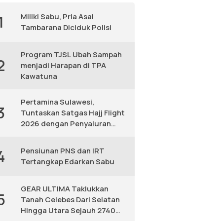
Miliki Sabu, Pria Asal
1
Tambarana Diciduk Polisi
Program TJSL Ubah Sampah
2
menjadi Harapan di TPA
Kawatuna
Pertamina Sulawesi,
3
Tuntaskan Satgas Hajj Flight
2026 dengan Penyaluran
Avtur Andal
Pensiunan PNS dan IRT
4
Tertangkap Edarkan Sabu
GEAR ULTIMA Taklukkan
5
Tanah Celebes Dari Selatan
Hingga Utara Sejauh 2740