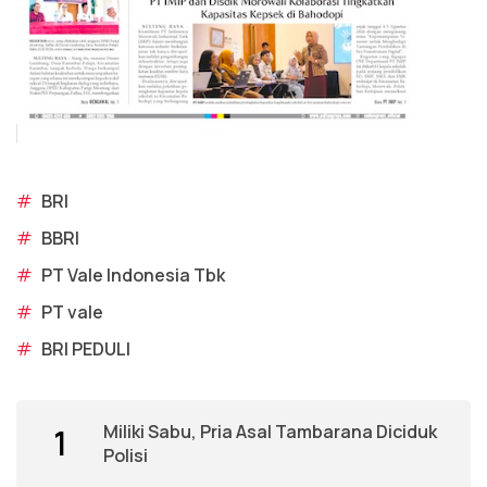
#
BRI
#
BBRI
#
PT Vale Indonesia Tbk
#
PT vale
#
BRI PEDULI
Miliki Sabu, Pria Asal Tambarana Diciduk
1
Polisi