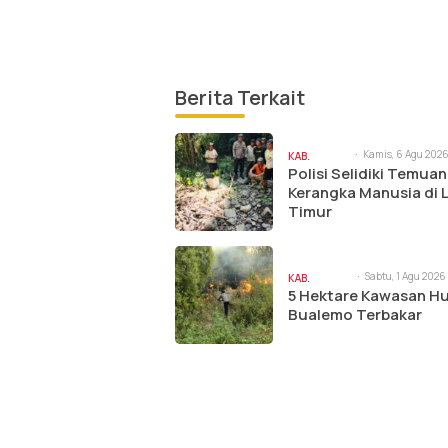
Berita Terkait
Kamis, 6 Agu 2026
KAB.
am
Polisi Selidiki Temuan
BANGGAI
Kerangka Manusia di
Timur
Sabtu, 1 Agu 2026 
KAB.
am
5 Hektare Kawasan H
BANGGAI
Bualemo Terbakar