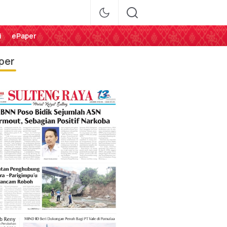
i
ePaper
per