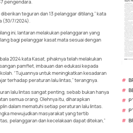
37 pengendara.
iberikan teguran dan 13 pelanggar ditilang,” kata
a (30/7/2024).
lang ini, lantaran melakukan pelanggaran yang
lang bagi pelanggar kasat mata sesuai dengan
ala 2024 kata Kasat, pihaknya telah melakukan
asangan pamflet, imbauan dan edukasi kepada
ekolah. “Tujuannya untuk meningkatkan kesadaran
#
B
r terhadap peraturan lalu lintas,” terangnya.
#
B
uran lalu lintas sangat penting, sebab bukan hanya
matan semua orang. Olehnya itu, diharapkan
#
P
lin dalam mematuhi setiap peraturan lalu lintas.
#
P
rangka mewujudkan masyarakat yang tertib
#
B
lintas, pelanggaran dan kecelakaan dapat ditekan,”