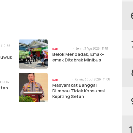
 | 10:56
Senin, 3 Agu 2026 | 11:51
KAB.
am
Belok Mendadak, Emak-
BANGGAI
 Luwuk
emak Ditabrak Minibus
Kamis, 30 Jul 2026 | 11:08
KAB.
| 10:16
am
Masyarakat Banggai
BANGGAI
utan
Diimbau Tidak Konsumsi
Kepiting Setan