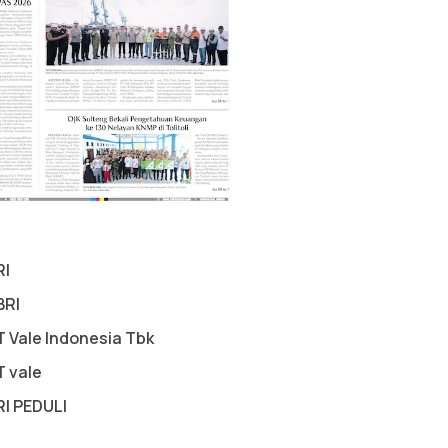
RI
BRI
T Vale Indonesia Tbk
T vale
RI PEDULI