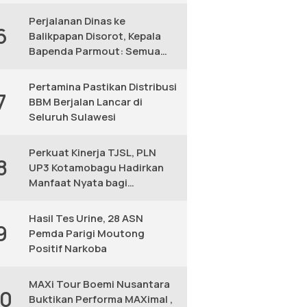
KM
Perjalanan Dinas ke
6
Balikpapan Disorot, Kepala
Bapenda Parmout: Semua
yang Ikut Adalah Pegawai
Pertamina Pastikan Distribusi
7
BBM Berjalan Lancar di
Seluruh Sulawesi
Perkuat Kinerja TJSL, PLN
8
UP3 Kotamobagu Hadirkan
Manfaat Nyata bagi
Masyarakat
Hasil Tes Urine, 28 ASN
9
Pemda Parigi Moutong
Positif Narkoba
MAXi Tour Boemi Nusantara
10
Buktikan Performa MAXimal ,