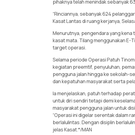
pihaknya telah menindak sebanyak 6
“Rinciannya, sebanyak 624 pelanggar d
Kasat Lantas di ruang kerjanya, Selas
Menurutnya, pengendara yang kena ti
kasat mata. Tilang menggunakan E-Ti
target operasi.
Selama periode Operasi Patuh Tinomb
kegiatan preemtif, penyuluhan, pem
pengguna jalan hingga ke sekolah-s
dan kepatuhan masyarakat serta pelaja
Ia menjelaskan, patuh terhadap perat
untuk diri sendiri tetapi demi kesela
masyarakat pengguna jalan untuk disip
“Operasi ini digelar serentak dalam 
berlalulintas. Dengan disiplin berlalu
jelas Kasat.*/MAN