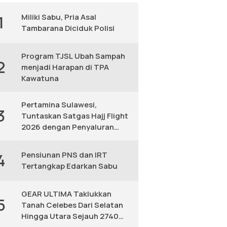
Miliki Sabu, Pria Asal
1
Tambarana Diciduk Polisi
Program TJSL Ubah Sampah
2
menjadi Harapan di TPA
Kawatuna
Pertamina Sulawesi,
3
Tuntaskan Satgas Hajj Flight
2026 dengan Penyaluran
Avtur Andal
Pensiunan PNS dan IRT
4
Tertangkap Edarkan Sabu
GEAR ULTIMA Taklukkan
5
Tanah Celebes Dari Selatan
Hingga Utara Sejauh 2740