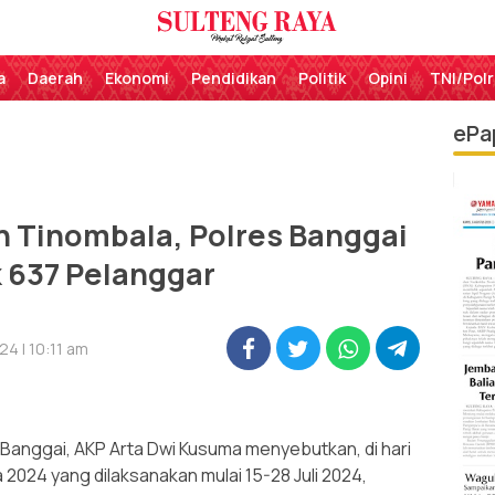
Perekat Rakyat Sulteng
Sulteng Raya
a
Daerah
Ekonomi
Pendidikan
Politik
Opini
TNI/Polr
ePa
h Tinombala, Polres Banggai
 637 Pelanggar
4 | 10:11 am
Banggai, AKP Arta Dwi Kusuma menyebutkan, di hari
2024 yang dilaksanakan mulai 15-28 Juli 2024,