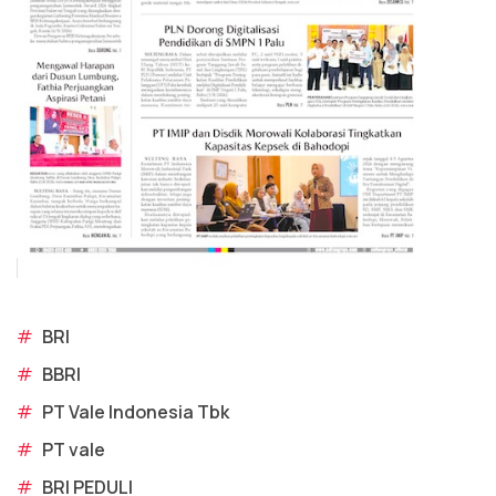
#
BRI
#
BBRI
#
PT Vale Indonesia Tbk
#
PT vale
#
BRI PEDULI