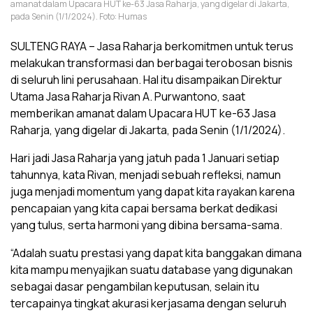
amanat dalam Upacara HUT ke-63 Jasa Raharja, yang digelar di Jakarta,
pada Senin (1/1/2024). Foto: Humas
SULTENG RAYA – Jasa Raharja berkomitmen untuk terus
melakukan transformasi dan berbagai terobosan bisnis
di seluruh lini perusahaan. Hal itu disampaikan Direktur
Utama Jasa Raharja Rivan A. Purwantono, saat
memberikan amanat dalam Upacara HUT ke-63 Jasa
Raharja, yang digelar di Jakarta, pada Senin (1/1/2024).
Hari jadi Jasa Raharja yang jatuh pada 1 Januari setiap
tahunnya, kata Rivan, menjadi sebuah refleksi, namun
juga menjadi momentum yang dapat kita rayakan karena
pencapaian yang kita capai bersama berkat dedikasi
yang tulus, serta harmoni yang dibina bersama-sama.
“Adalah suatu prestasi yang dapat kita banggakan dimana
kita mampu menyajikan suatu database yang digunakan
sebagai dasar pengambilan keputusan, selain itu
tercapainya tingkat akurasi kerjasama dengan seluruh