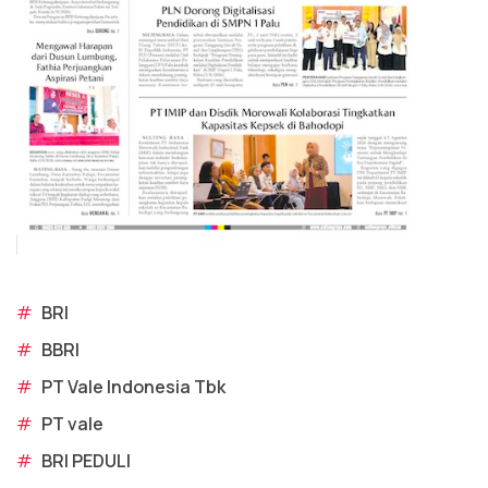
#
BRI
#
BBRI
#
PT Vale Indonesia Tbk
#
PT vale
#
BRI PEDULI