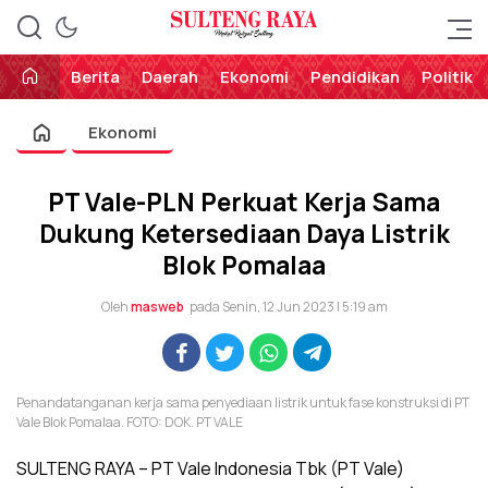
Perekat Rakyat Sulteng
Sulteng Raya
Berita
Daerah
Ekonomi
Pendidikan
Politik
Ekonomi
PT Vale-PLN Perkuat Kerja Sama
Dukung Ketersediaan Daya Listrik
Blok Pomalaa
Oleh
masweb
pada Senin, 12 Jun 2023 | 5:19 am
Penandatanganan kerja sama penyediaan listrik untuk fase konstruksi di PT
Vale Blok Pomalaa. FOTO: DOK. PT VALE
SULTENG RAYA – PT Vale Indonesia Tbk (PT Vale)