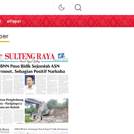
i
ePaper
per