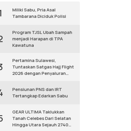
Miliki Sabu, Pria Asal
1
Tambarana Diciduk Polisi
Program TJSL Ubah Sampah
2
menjadi Harapan di TPA
Kawatuna
Pertamina Sulawesi,
3
Tuntaskan Satgas Hajj Flight
2026 dengan Penyaluran
Avtur Andal
Pensiunan PNS dan IRT
4
Tertangkap Edarkan Sabu
GEAR ULTIMA Taklukkan
5
Tanah Celebes Dari Selatan
Hingga Utara Sejauh 2740