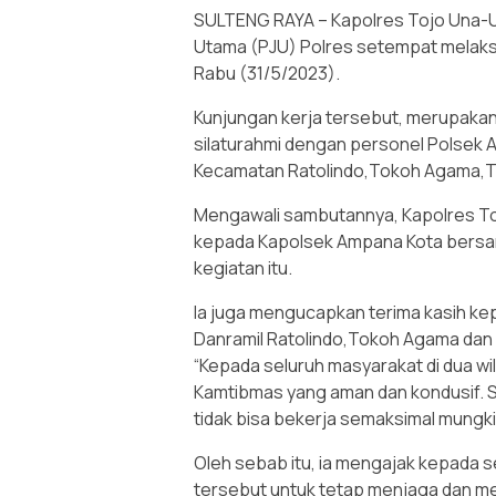
SULTENG RAYA – Kapolres Tojo Una-U
Utama (PJU) Polres setempat melaks
Rabu (31/5/2023).
Kunjungan kerja tersebut, merupakan
silaturahmi dengan personel Polsek
Kecamatan Ratolindo,Tokoh Agama,T
Mengawali sambutannya, Kapolres T
kepada Kapolsek Ampana Kota bersa
kegiatan itu.
Ia juga mengucapkan terima kasih k
Danramil Ratolindo,Tokoh Agama dan 
“Kepada seluruh masyarakat di dua w
Kamtibmas yang aman dan kondusif. S
tidak bisa bekerja semaksimal mungki
Oleh sebab itu, ia mengajak kepada s
tersebut untuk tetap menjaga dan m