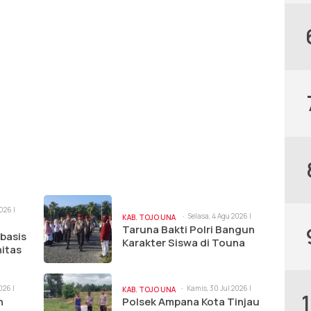
026 |
Selasa, 4 Agu 2026 |
KAB. TOJO UNA
3:14 pm
Taruna Bakti Polri Bangun
UNA
basis
Karakter Siswa di Touna
itas
026 |
Kamis, 30 Jul 2026 |
KAB. TOJO UNA
11:02 am
n
Polsek Ampana Kota Tinjau
UNA