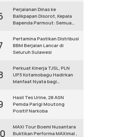
KM
Perjalanan Dinas ke
6
Balikpapan Disorot, Kepala
Bapenda Parmout: Semua
yang Ikut Adalah Pegawai
Pertamina Pastikan Distribusi
7
BBM Berjalan Lancar di
Seluruh Sulawesi
Perkuat Kinerja TJSL, PLN
8
UP3 Kotamobagu Hadirkan
Manfaat Nyata bagi
Masyarakat
Hasil Tes Urine, 28 ASN
9
Pemda Parigi Moutong
Positif Narkoba
MAXi Tour Boemi Nusantara
10
Buktikan Performa MAXimal ,