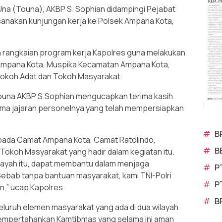
na (Touna), AKBP S. Sophian didampingi Pejabat
anakan kunjungan kerja ke Polsek Ampana Kota,
 rangkaian program kerja Kapolres guna melakukan
 Ampana Kota, Muspika Kecamatan Ampana Kota,
okoh Adat dan Tokoh Masyarakat.
ouna AKBP S.Sophian mengucapkan terima kasih
ma jajaran personelnya yang telah mempersiapkan
#
B
epada Camat Ampana Kota, Camat Ratolindo,
#
B
Tokoh Masyarakat yang hadir dalam kegiatan itu.
ilayah itu, dapat membantu dalam menjaga
#
P
ebab tanpa bantuan masyarakat, kami TNI-Polri
#
P
n,” ucap Kapolres.
#
B
eluruh elemen masyarakat yang ada di dua wilayah
empertahankan Kamtibmas yang selama ini aman