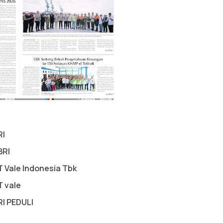
RI
BRI
T Vale Indonesia Tbk
T vale
RI PEDULI