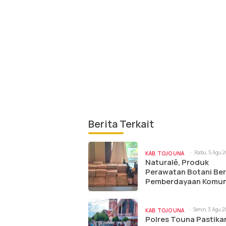
Berita Terkait
Rabu, 5 Agu 2
KAB. TOJO UNA
7:38 am
Naturalē, Produk
UNA
Perawatan Botani Ber
Pemberdayaan Komun
Senin, 3 Agu 2
KAB. TOJO UNA
11:48 am
Polres Touna Pastika
UNA