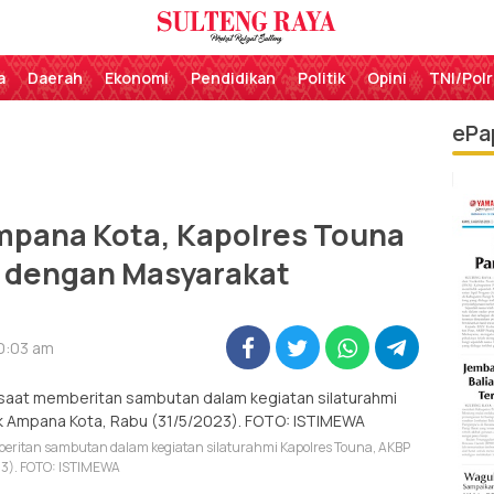
Perekat Rakyat Sulteng
Sulteng Raya
a
Daerah
Ekonomi
Pendidikan
Politik
Opini
TNI/Polr
ePa
mpana Kota, Kapolres Touna
i dengan Masyarakat
10:03 am
itan sambutan dalam kegiatan silaturahmi Kapolres Touna, AKBP
23). FOTO: ISTIMEWA