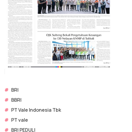
#
BRI
#
BBRI
#
PT Vale Indonesia Tbk
#
PT vale
#
BRI PEDULI